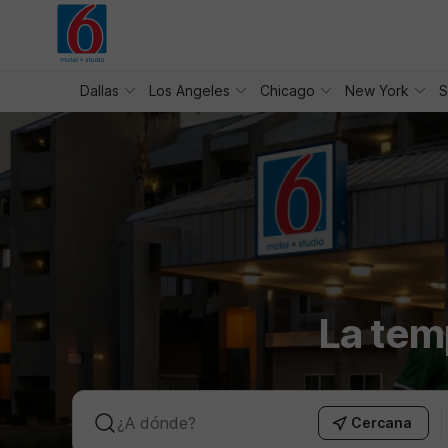
WIZARD MEMBER
Dallas
Los Angeles
Chicago
New York
S
La tem
Cercana