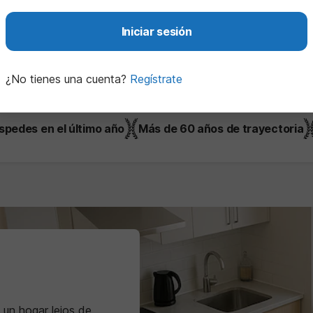
ra
Iniciar sesión
Asistencia 24/7 en todo
¿No tienes una cuenta?
Regístrate
momento
spedes en el último año
Más de 60 años de trayectoria
un hogar lejos de