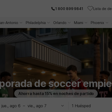
1 800 899 9841
Lista de d
an-Antonio
Philadelphia
Orlando
Miami
Phoenix
porada de soccer empie
Ahorra hasta 15% en noches de partido
jue., ago 6
–
vie., ago 7
1 Huésped