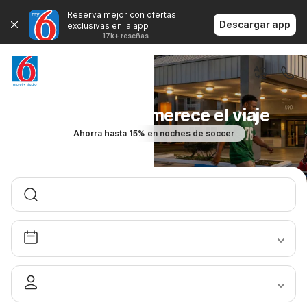
Reserva mejor con ofertas
Descargar app
exclusivas en la app
17k+ reseñas
El fútbol bien merece el viaje
Ahorra hasta 15% en noches de soccer