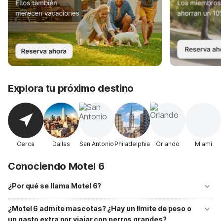
Explora tu próximo destino
Cerca
Dallas
San Antonio
Philadelphia
Orlando
Miami
Conociendo Motel 6
¿Por qué se llama Motel 6?
Dos contratistas de California, William Becker y Paul Greene, vieron la
necesidad de un motel económico en la costa de California. Abrieron
¿Motel 6 admite mascotas? ¿Hay un límite de peso o
un motel de 52 habitaciones en Santa Bárbara, ofreciendo una buena
un gasto extra por viajar con perros grandes?
noche de sueño por el bajísimo precio de solo 6 dólares por noche