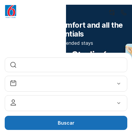
Book now for comfort and all the
essentials
Studio 6 Extended stays
Buscar