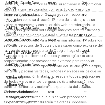
AddThis (Oracle Data
na_sr
3rd
Servicios, compilar informes sobre su actividad y proporcionar
Cloud)
otros servicios relacionados con su actividad y uso. Las
tecnologías utilizadas por Google pueden recopilar
AddThis (Oracle Data
na_sc_x
3rd
información como su dirección IP, hora de la visita, si es un
Cloud)
visitante recurrente y cualquier sitio web de referencia. La
AddThis (Oracle Data
na_sc_e
3rd
información generada por Google Analytics será transmitida y
Cloud)
almacenada por Google y estará sujeta a las
políticas de
AddThis (Oracle Data
na_rn
3rd
privacidad
de Google. Para obtener más información sobre los
Cloud)
servicios de socios de Google y para saber cómo excluirse del
rastreo de análisis por parte de Google, haga clic
aquí
.
AddThis (Oracle Data
na_id
3rd
Es posible que utilicemos Cookies y tecnologías similares
Cloud)
proporcionadas por proveedores externos para recopilar
AddThis (Oracle Data
na_id
3rd
información sobre el comportamiento del usuario (por ejemplo,
Cloud)
pantallas y páginas visitadas, botones y enlaces en los que se
hizo clic, información limitada ingresada y toques, pulsaciones
Adform A/S
uid
3rd
de teclas y movimientos del mouse). Esta información nos
Adform A/S
C
3rd
permite monitorear y mejorar la experiencia del usuario.
Cookies funcionales
Adobe Audience
test
1st
Estas Cookies permiten que el sitio web proporcione
Manager, Adobe
funcionalidad y personalización mejoradas. Podemos
Experience Platform