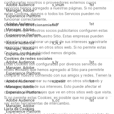
configurarlas nosotros o proveedores externos cuyos
Adobe Audience
s_vnum
1st
servicios hemos agregado a nuestras páginas. Si no permite
Manager, Adobe
estas Cookies, algunos o todos los Servicios pueden no
Experience Platform
funcionar correctamente.
Adobe Audience
s_nr
1st
Cookies de direccionamiento
Manager, Adobe
Es posible que nuestros socios publicitarios configuren estas
Experience Platform
Cookies a través de nuestro Sitio. Estas empresas pueden
utilizarlas para elaborar un perfil de sus intereses y mostrarle
Adobe Audience
s_lv_s
1st
anuncios relevantes en otros sitios web. Si no permite estas
Manager, Adobe
Cookies, tendrá publicidad menos dirigida.
Experience Platform
Cookies de redes sociales
Adobe Audience
s_lv
1st
Estas Cookies son configuradas por diversos servicios de
Manager, Adobe
redes sociales que hemos agregado al Sitio para permitirle
Experience Platform
compartir nuestro contenido con sus amigos y redes. Tienen la
capacidad de rastrear su navegador en otros sitios web y
Adobe Audience
s_invisit
1st
elaborar un perfil de sus intereses. Esto puede afectar el
Manager, Adobe
contenido y los mensajes que ve en otros sitios web que visita.
Experience Platform
Si no permite estas Cookies, es posible que no pueda usar o
Adobe Audience
s_cc
1st
ver estas herramientas de intercambio.
Manager, Adobe
Lista de Cookies
Experience Platform