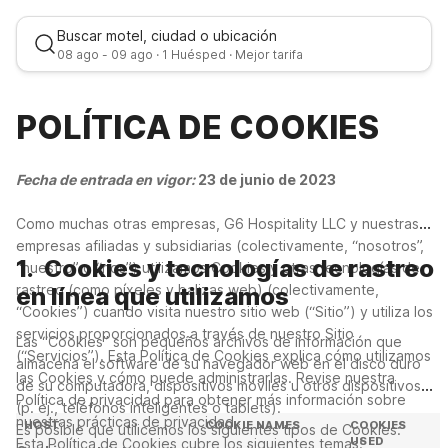
Buscar motel, ciudad o ubicación
08 ago - 09 ago · 1 Huésped · Mejor tarifa
POLÍTICA DE COOKIES
Fecha de entrada en vigor:
23 de junio de 2023
Como muchas otras empresas, G6 Hospitality LLC y nuestras
empresas afiliadas y subsidiarias (colectivamente, “nosotros”,
1. Cookies y tecnologías de rastreo
“nuestro” o “nos”) utilizamos Cookies y otras tecnologías de
Mejor tarifa
rastreo (como píxeles y balizas web) (colectivamente,
en línea que utilizamos
“Cookies”) cuando visita nuestro sitio web (“Sitio”) y utiliza los
servicios proporcionados a través de nuestro Sitio
Las “Cookies” son pequeños archivos de información que
(“Servicios”). Esta Política de Cookies explica cómo utilizamos
almacena el software de su navegador web en el disco duro
las Cookies y cómo puede administrarlas. Revise nuestra
de su computadora, dispositivos móviles u otros dispositivos
Política de privacidad para obtener más información sobre
(p. ej., teléfonos inteligentes o tablets).
nuestras prácticas de privacidad.
HOST
COOKIE NAMES
COOKIES
Es posible que utilicemos los siguientes tipos de Cookies:
USED
Esta Política de Cookies cubre los siguientes temas: