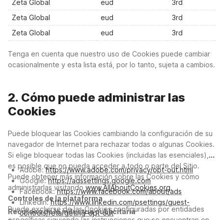
Zeta Global
eud
3rd
Zeta Global
eud
3rd
Zeta Global
eud
3rd
Tenga en cuenta que nuestro uso de Cookies puede cambiar
ocasionalmente y esta lista está, por lo tanto, sujeta a cambios.
2. Cómo puede administrar las
Cookies
Puede bloquear las Cookies cambiando la configuración de su
navegador de Internet para rechazar todas o algunas Cookies.
Si elige bloquear todas las Cookies (incluidas las esenciales),
es posible que no pueda acceder a todo o parte del Sitio.
Adobe:
https://www.adobe.com/privacy/opt-out.html
Puede obtener más información sobre las Cookies y cómo
Google:
https://adssettings.google.com
administrarlas visitando
www.AllAboutCookies.org
.
Facebook:
https://www.facebook.com/about/ads
Controles de la plataforma
LinkedIn:
https://www.linkedin.com/psettings/guest-
Puede excluirse de las Cookies configuradas por entidades
Recursos de la industria publicitaria
controls/retargeting-opt-out
específicas siguiendo las instrucciones que se encuentran en