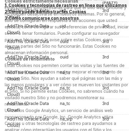
Cookies estrictamente necesarias
(PARTY)
1.
Cookies y tecnologías de rastreo en línea que utilizamos
Estas Cookies son necesarias para que el sitio web funcione y
AddThis (Oracle Data
uid
3rd
2.
Cómo puede administrar las Cookies
no pueden desactivarse en nuestros sistemas. Por lo general,
Cloud)
3.
Cómo comunicarse con nosotros
solo se configuran en respuesta a las acciones que usted
AddThis (Oracle Data
uid
3rd
ejecuta, como configurar sus preferencias de privacidad, iniciar
Cloud)
sesión o llenar formularios. Puede configurar su navegador
para que bloquee o le avise sobre estas Cookies, pero
AddThis (Oracle Data
ouid
3rd
algunas partes del Sitio no funcionarán. Estas Cookies no
Cloud)
almacenan información personal.
AddThis (Oracle Data
ouid
3rd
Cookies de rendimiento
Cloud)
Estas Cookies nos permiten contar las visitas y las fuentes de
tráfico para que podamos medir y mejorar el rendimiento de
AddThis (Oracle Data
na_tc
3rd
nuestro Sitio. Nos ayudan a saber qué páginas son las más y
Cloud)
las menos populares y a ver cómo se mueven los visitantes por
AddThis (Oracle Data
na_tc
3rd
el Sitio. Si no permite estas Cookies, no sabremos cuándo ha
Cloud)
visitado nuestro Sitio y no podremos monitorear su
AddThis (Oracle Data
na_tc
3rd
rendimiento.
Cloud)
Utilizamos Google Analytics, un servicio de análisis web
proporcionado por Google, Inc. Google Analytics utiliza
AddThis (Oracle Data
na_srp
3rd
Cookies u otras tecnologías de rastreo para ayudarnos a
Cloud)
analizar cómo interactúan los usuarios con el Sitio y los