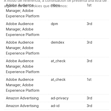
A modo de referencia, a continuación se presenta una lista de
Adobe Audience
mbox
1st
algunas de las Cookies que utilizamos:
Manager, Adobe
Experience Platform
Adobe Audience
dpm
3rd
Manager, Adobe
Experience Platform
Adobe Audience
demdex
3rd
Manager, Adobe
Experience Platform
Adobe Audience
at_check
3rd
Manager, Adobe
Experience Platform
Adobe Audience
at_check
1st
Manager, Adobe
Experience Platform
Amazon Advertising
ad-privacy
3rd
Amazon Advertising
ad-id
3rd