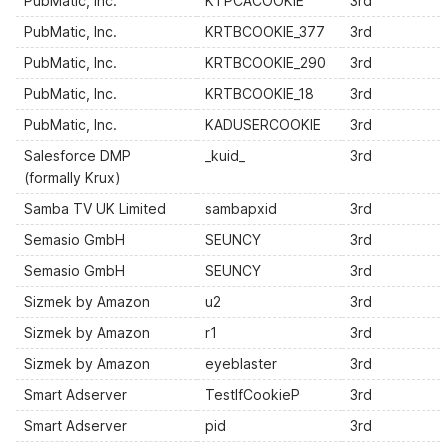
PubMatic, Inc.
KTPCACOOKIE
3rd
PubMatic, Inc.
KRTBCOOKIE_377
3rd
PubMatic, Inc.
KRTBCOOKIE_290
3rd
PubMatic, Inc.
KRTBCOOKIE_18
3rd
PubMatic, Inc.
KADUSERCOOKIE
3rd
Salesforce DMP
_kuid_
3rd
(formally Krux)
Samba TV UK Limited
sambapxid
3rd
Semasio GmbH
SEUNCY
3rd
Semasio GmbH
SEUNCY
3rd
Sizmek by Amazon
u2
3rd
Sizmek by Amazon
r1
3rd
Sizmek by Amazon
eyeblaster
3rd
Smart Adserver
TestIfCookieP
3rd
Smart Adserver
pid
3rd