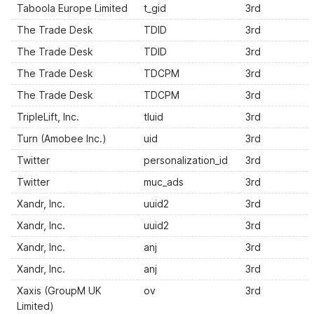
Taboola Europe Limited
t_gid
3rd
The Trade Desk
TDID
3rd
The Trade Desk
TDID
3rd
The Trade Desk
TDCPM
3rd
The Trade Desk
TDCPM
3rd
TripleLift, Inc.
tluid
3rd
Turn (Amobee Inc.)
uid
3rd
Twitter
personalization_id
3rd
Twitter
muc_ads
3rd
Xandr, Inc.
uuid2
3rd
Xandr, Inc.
uuid2
3rd
Xandr, Inc.
anj
3rd
Xandr, Inc.
anj
3rd
Xaxis (GroupM UK
ov
3rd
Limited)