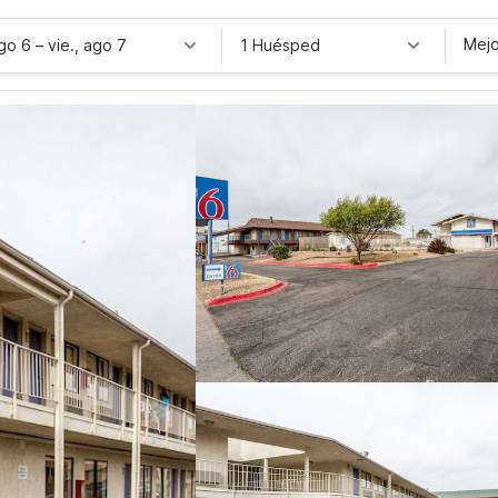
Mejo
ago 6
–
vie., ago 7
1 Huésped