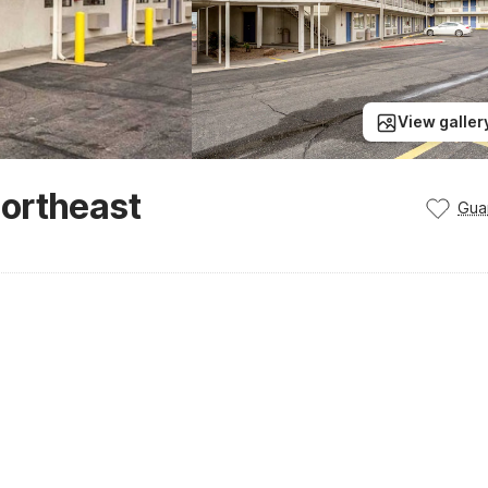
View galler
ortheast
Gua