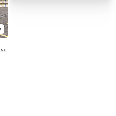
y
rdar