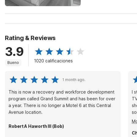
Rating & Reviews
3.9
1020 calificaciones
Bueno
1 month ago.
This is now a recovery and workforce development
I 
program called Grand Summit and has been for over
TV
a year. There is no longer a Motel 6 at this Central
sh
Avenue location.
so
wa
Mo
op
Robert A Haworth III (Bob)
fr
Ch