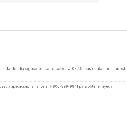
mmercial area so some traffic noise.
salida del día siguiente, se te cobrará $72.0 más cualquier impuest
 nuestra aplicación, llámanos al 1-800-899-9841 para obtener ayuda