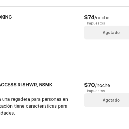
$74
OKING
/noche
+ Impuestos
Agotado
$70
 ACCESS RI SHWR, NSMK
/noche
+ Impuestos
n una regadera para personas en
Agotado
itación tiene características para
idades.