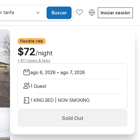
r tarifa
Buscar
Iniciar sesión
Flexible rate
$72
/night
+ $11 taxes & fees
ago 6, 2026
–
ago 7, 2026
1 Guest
1 KING BED | NON-SMOKING
Sold Out