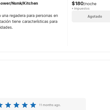
$180
Shower/Nsmk/Kitchen
/noche
+ Impuestos
n una regadera para personas en
Agotado
itación tiene características para
idades.
11 months ago.