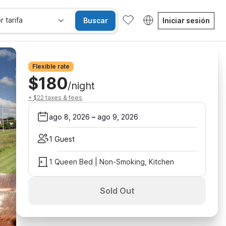
r tarifa
Buscar
Iniciar sesión
Flexible rate
$180
/night
+ $22 taxes & fees
ago 8, 2026
–
ago 9, 2026
1 Guest
1 Queen Bed | Non-Smoking, Kitchen
Sold Out