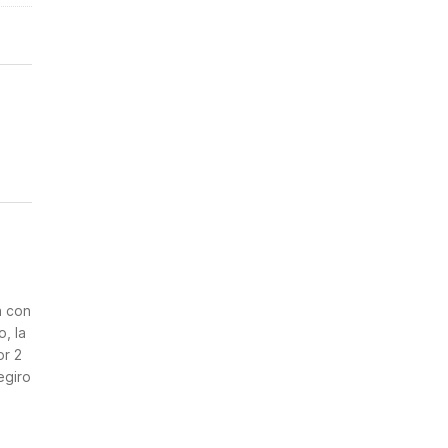
n
a con
, la
or 2
egiro