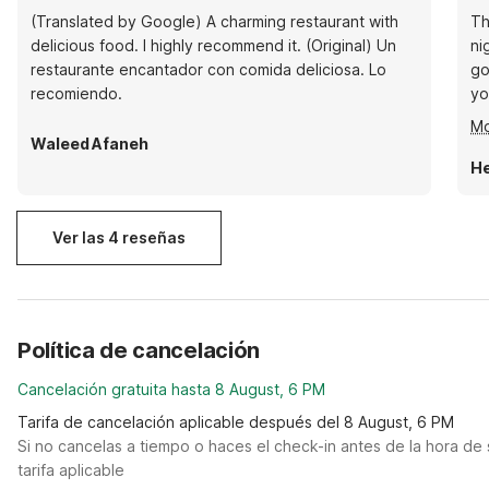
(Translated by Google) A charming restaurant with
Th
delicious food. I highly recommend it. (Original) Un
ni
restaurante encantador con comida deliciosa. Lo
go
recomiendo.
yo
we
Mo
su
Waleed Afaneh
on
He
Ver las 4 reseñas
Política de cancelación
Cancelación gratuita hasta 8 August, 6 PM
Tarifa de cancelación aplicable después del 8 August, 6 PM
Si no cancelas a tiempo o haces el check-in antes de la hora de 
tarifa aplicable