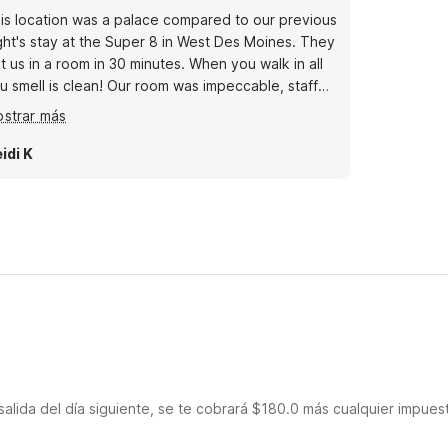
is location was a palace compared to our previous
ght's stay at the Super 8 in West Des Moines. They
t us in a room in 30 minutes. When you walk in all
u smell is clean! Our room was impeccable, staff
re SO helpful and kind, and the location was
strar más
per convenient! No breakfast but we didn't care
e bit with the peaceful night sleep we had!!!
idi K
salida del día siguiente, se te cobrará $180.0 más cualquier impues