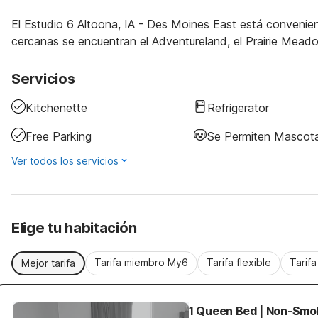
El Estudio 6 Altoona, IA - Des Moines East está convenien
cercanas se encuentran el Adventureland, el Prairie Mead
Servicios
Kitchenette
Refrigerator
Free Parking
Se Permiten Mascot
Ver todos los servicios
Elige tu habitación
Tarifa miembro My6
Tarifa flexible
Tarif
Mejor tarifa
1 Queen Bed | Non-Smok