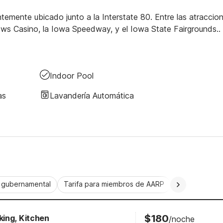
temente ubicado junto a la Interstate 80. Entre las atraccio
ows Casino, la Iowa Speedway, y el Iowa State Fairgrounds..
Indoor Pool
as
Lavandería Automática
a gubernamental
Tarifa para miembros de AARP
CorporatePlu
$180
ing, Kitchen
/noche