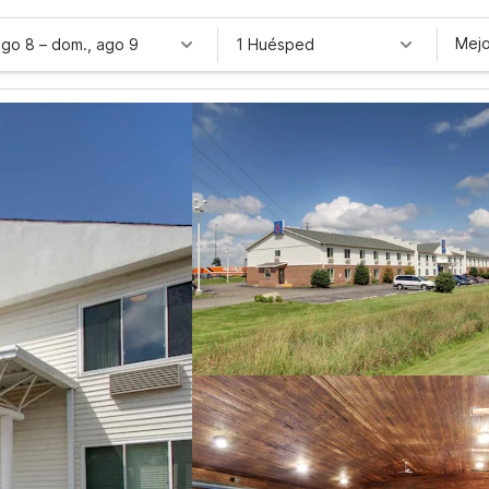
Mejo
ago 8
–
dom., ago 9
1 Huésped