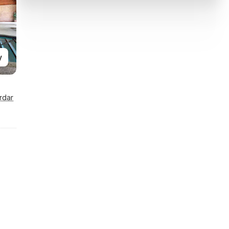
y
rdar