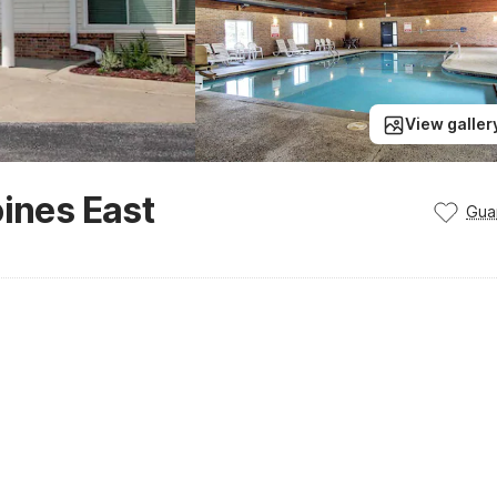
View galler
oines East
Gua