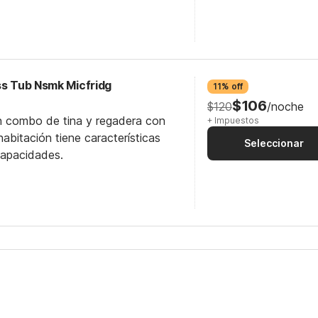
ss Tub Nsmk Micfridg
11% off
$106
$120
/noche
n combo de tina y regadera con
+ Impuestos
abitación tiene características
Seleccionar
capacidades.