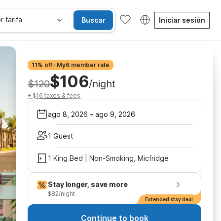
r tarifa
Buscar
Iniciar sesión
11% off · My6 member rate
$106
$120
/night
+ $16 taxes & fees
ago 8, 2026
–
ago 9, 2026
1 Guest
1 King Bed | Non-Smoking, Micfridge
Stay longer, save more
$82/night
Extended stay deal
Continue to book