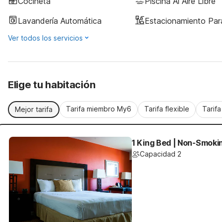
Cocineta
Piscina Al Aire Libre
Lavandería Automática
Estacionamiento Pa
Ver todos los servicios
Elige tu habitación
Tarifa miembro My6
Tarifa flexible
Tarif
Mejor tarifa
1 King Bed | Non-Smokin
Capacidad 2