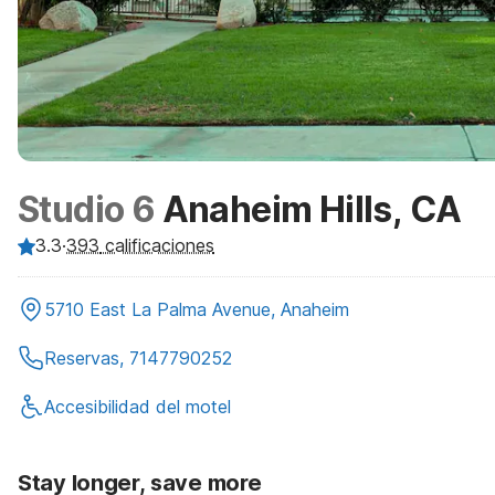
Studio 6
Anaheim Hills, CA
3.3
·
393
calificaciones
5710 East La Palma Avenue, Anaheim
Reservas, 7147790252
Accesibilidad del motel
Stay longer, save more