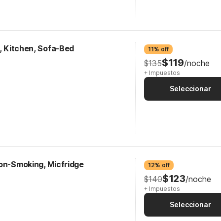
k, Kitchen, Sofa-Bed
11% off
$119
$135
/noche
+ Impuestos
Seleccionar
Non-Smoking, Micfridge
12% off
$123
$140
/noche
+ Impuestos
Seleccionar