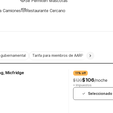
Se Permiten Mascotas
ra Camiones
Restaurante Cercano
a gubernamental
Tarifa para miembros de AARP
CorporatePlu
g, Micfridge
11% off
$106
$120
/noche
+ Impuestos
Seleccionado