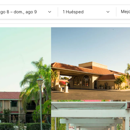
Mejo
ago 8
–
dom., ago 9
1 Huésped