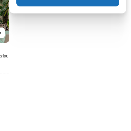
y
rdar