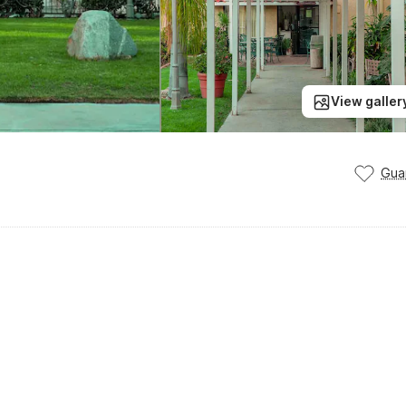
View galler
Gua