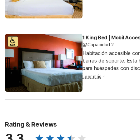
1 King Bed | Mobil Acce
Capacidad 2
Habitación accesible co
barras de soporte. Esta h
para huéspedes con dis
Leer más
Rating & Reviews
3.3