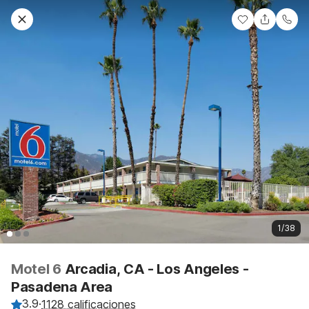
1/38
Motel 6
Arcadia, CA - Los Angeles -
Pasadena Area
3.9
·
1128 calificaciones