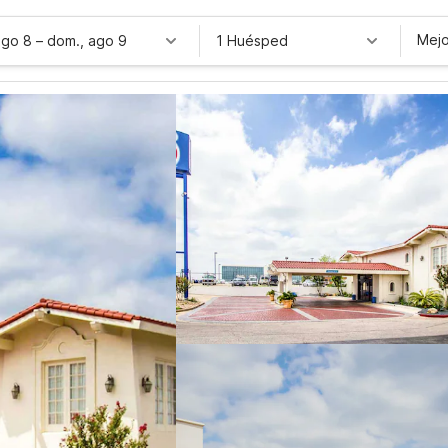
Mejo
ago 8
–
dom., ago 9
1 Huésped