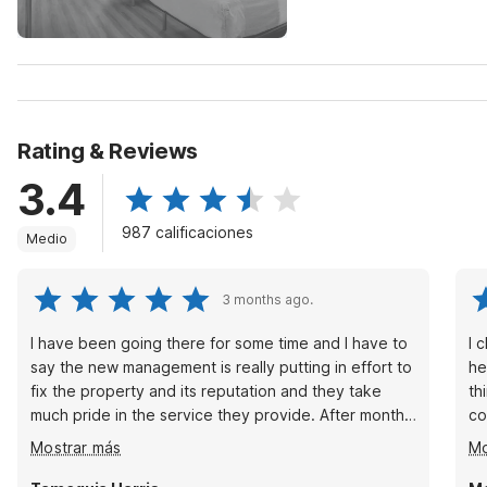
Rating & Reviews
3.4
987 calificaciones
Medio
3 months ago.
I have been going there for some time and I have to
I 
say the new management is really putting in effort to
helpful wi
fix the property and its reputation and they take
th
much pride in the service they provide. After months
cozy
of not getting Hot water in the rooms with previous
st
Mostrar más
Mo
management they finally have hot water and they
have also taken guest’s security very seriously and