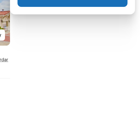
y
rdar