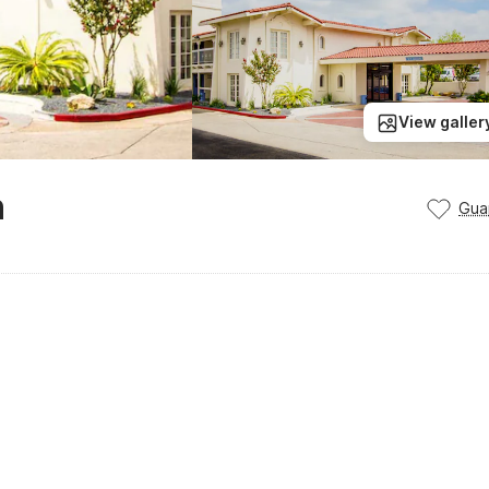
View galler
n
Gua