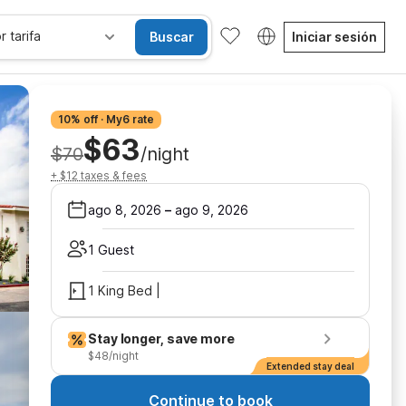
r tarifa
Buscar
Iniciar sesión
10% off · My6 rate
$63
$70
/night
+ $12 taxes & fees
ago 8, 2026
–
ago 9, 2026
1 Guest
1 King Bed |
Stay longer, save more
$48/night
Extended stay deal
Continue to book