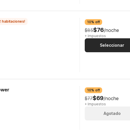
2 habitaciones!
10% off
$76
$85
/noche
+ Impuestos
Seleccionar
ower
10% off
$69
$77
/noche
+ Impuestos
Agotado