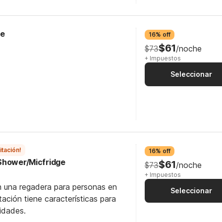
ge
16% off
$61
$73
/noche
+ Impuestos
Seleccionar
itación!
16% off
Shower/Micfridge
$61
$73
/noche
+ Impuestos
n una regadera para personas en
Seleccionar
itación tiene características para
idades.