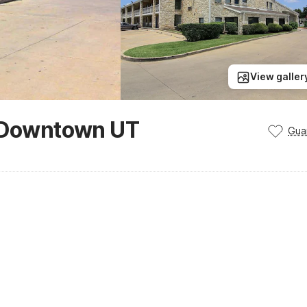
View galler
l Downtown UT
Gua