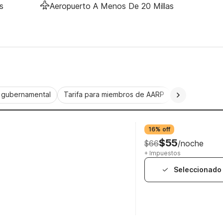
s
Aeropuerto A Menos De 20 Millas
a gubernamental
Tarifa para miembros de AARP
CorporatePlu
16% off
$55
$66
/noche
+ Impuestos
Seleccionado