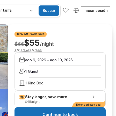
r tarifa
Buscar
Iniciar sesión
16% off · Web sale
$55
$66
/night
+ $11 taxes & fees
ago 9, 2026
–
ago 10, 2026
1 Guest
1 King Bed |
Stay longer, save more
$48/night
Extended stay deal
Continue to book