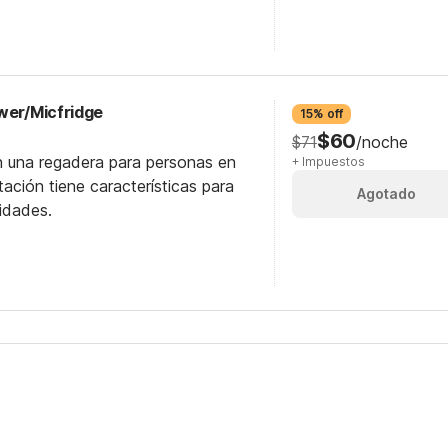
wer/Micfridge
15% off
$60
$71
/noche
n una regadera para personas en
+ Impuestos
itación tiene características para
Agotado
idades.