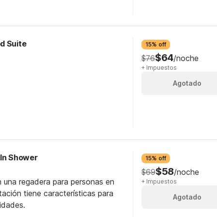
d Suite
15% off
$64
$76
/noche
+ Impuestos
Agotado
-In Shower
15% off
$58
$69
/noche
n una regadera para personas en
+ Impuestos
itación tiene características para
Agotado
idades.