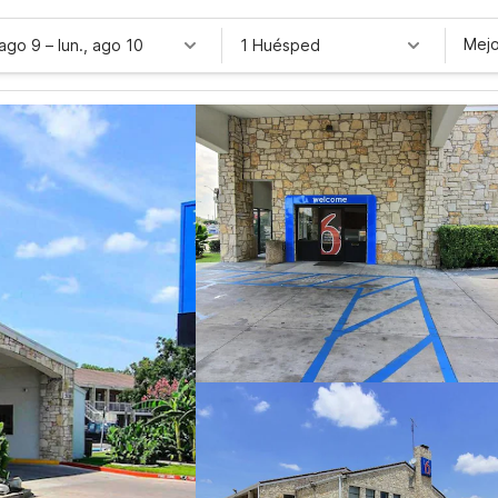
Mejo
 ago 9
–
lun., ago 10
1 Huésped