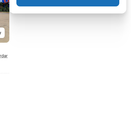
y
rdar