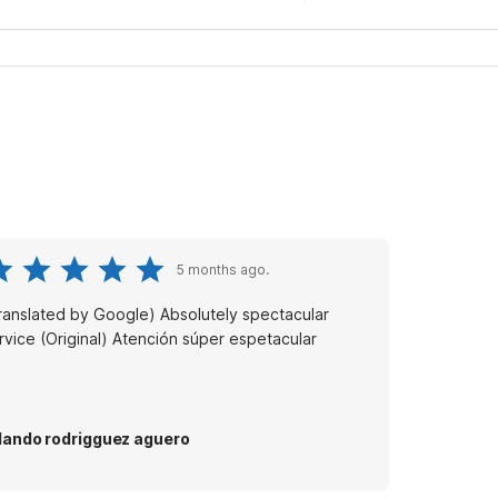
5 months ago.
ranslated by Google) Absolutely spectacular
service (Original) Atención súper espetacular
lando rodrigguez aguero