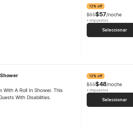
12% off
$57
$65
/noche
+ Impuestos
Seleccionar
n Shower
12% off
$48
$55
/noche
 With A Roll In Shower. This
+ Impuestos
ests With Disabilities.
Seleccionar