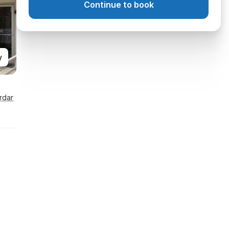
Continue to book
y
rdar