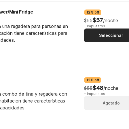
wer/Mini Fridge
12% off
$57
$65
/noche
n una regadera para personas en
+ Impuestos
itación tiene características para
Seleccionar
idades.
12% off
$48
$55
/noche
n combo de tina y regadera con
+ Impuestos
abitación tiene características
Agotado
capacidades.