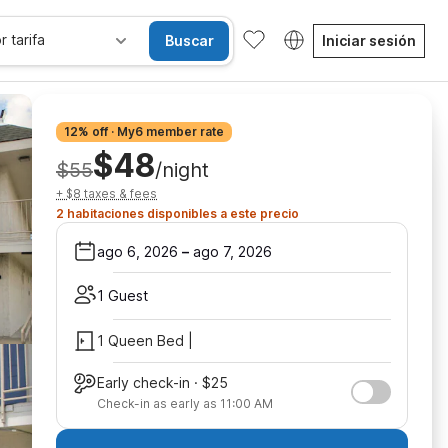
r tarifa
Buscar
Iniciar sesión
12% off · My6 member rate
$48
$55
/night
+ $8 taxes & fees
2 habitaciones disponibles a este precio
ago 6, 2026
–
ago 7, 2026
1 Guest
1 Queen Bed |
Early check-in · $25
Check-in as early as 11:00 AM