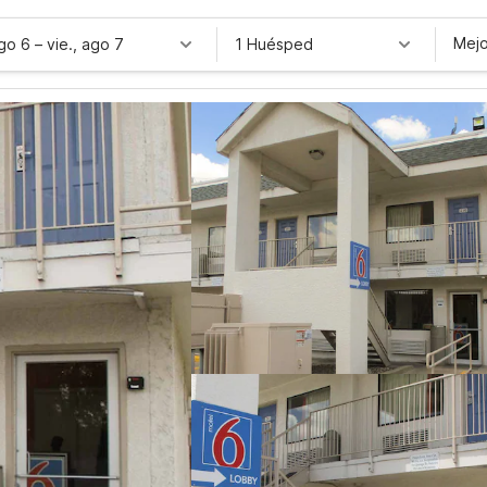
Mejo
ago 6
–
vie., ago 7
1 Huésped