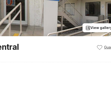
View galler
entral
Gua