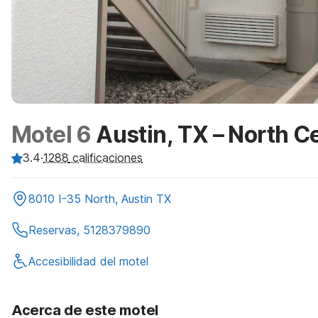
Motel 6
Austin, TX – North C
3.4
·
1288
calificaciones
8010 I-35 North, Austin TX
Reservas, 5128379890
Accesibilidad del motel
Acerca de este motel