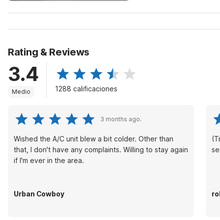
Rating & Reviews
3.4
1288 calificaciones
Medio
3 months ago.
Wished the A/C unit blew a bit colder. Other than
(T
that, I don't have any complaints. Willing to stay again
if I'm ever in the area.
Urban Cowboy
ro