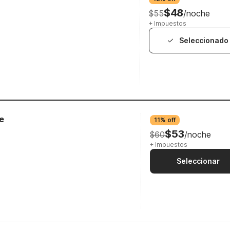
$48
$55
/noche
+ Impuestos
Seleccionado
e
11% off
$53
$60
/noche
+ Impuestos
Seleccionar