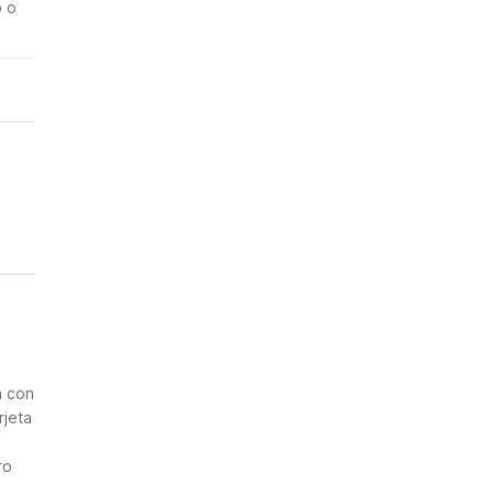
o o
n
a con
rjeta
ro