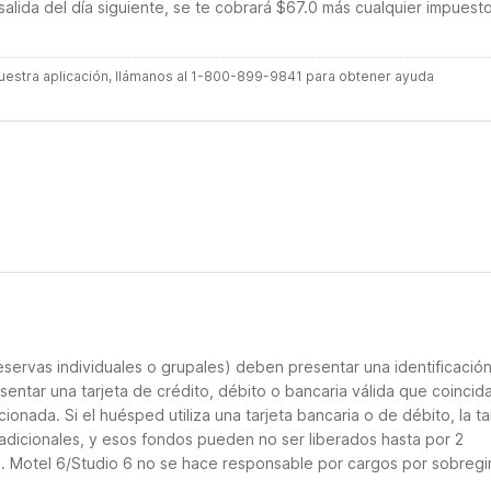
salida del día siguiente, se te cobrará $67.0 más cualquier impuest
 nuestra aplicación, llámanos al 1-800-899-9841 para obtener ayuda
servas individuales o grupales) deben presentar una identificació
sentar una tarjeta de crédito, débito o bancaria válida que coincid
ionada. Si el huésped utiliza una tarjeta bancaria o de débito, la ta
adicionales, y esos fondos pueden no ser liberados hasta por 2
o. Motel 6/Studio 6 no se hace responsable por cargos por sobregi