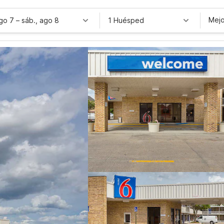
Mejo
ago 7
–
sáb., ago 8
1 Huésped