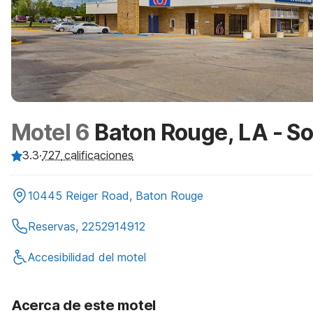
Motel 6
Baton Rouge, LA - S
3.3
·
727
calificaciones
10445 Reiger Road, Baton Rouge
Reservas, 2252914912
Accesibilidad del motel
Acerca de este motel