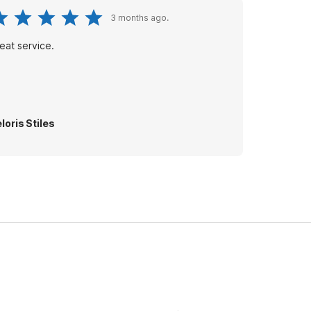
3 months ago.
eat service.
loris Stiles