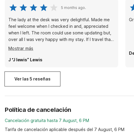
5 months ago.
The lady at the desk was very delightful. Made me
Gr
feel welcome when I checked in and, appreciated
when I left. The room could use some updating but,
over all I was very happy with my stay. If I travel that
way again will use this spot again
Mostrar más
De
J “J lewis” Lewis
Ver las 5 reseñas
Política de cancelación
Cancelación gratuita hasta 7 August, 6 PM
Tarifa de cancelación aplicable después del 7 August, 6 PM