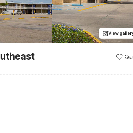
View galler
outheast
Gua