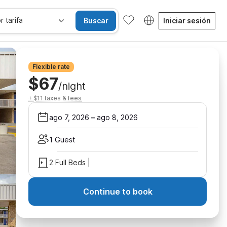
r tarifa
Buscar
Iniciar sesión
Flexible rate
$67
/night
+ $11 taxes & fees
ago 7, 2026
–
ago 8, 2026
1 Guest
2 Full Beds |
Continue to book