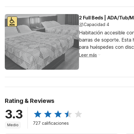
2 Full Beds | ADA/Tub/M
Capacidad 4
Habitación accesible co
barras de soporte. Esta h
para huéspedes con dis
Leer más
Rating & Reviews
3.3
727 calificaciones
Medio