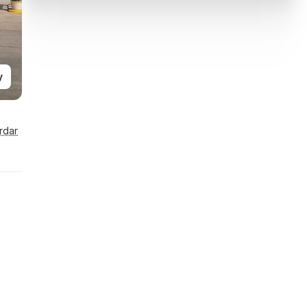
y
rdar