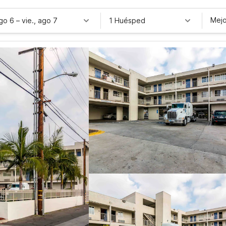
Mejo
ago 6
–
vie., ago 7
1 Huésped