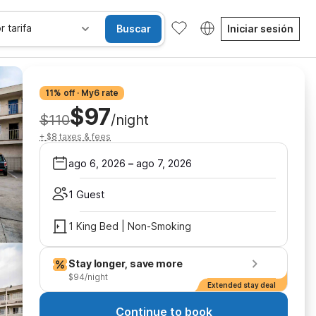
r tarifa
Buscar
Iniciar sesión
11% off · My6 rate
$97
$110
/night
+ $8 taxes & fees
ago 6, 2026
–
ago 7, 2026
1 Guest
1 King Bed | Non-Smoking
Stay longer, save more
$94/night
Extended stay deal
Continue to book