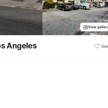
View galler
os Angeles
Gua