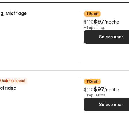
g, Micfridge
11% off
$97
$110
/noche
+ Impuestos
Seleccionar
2 habitaciones!
11% off
icfridge
$97
$110
/noche
+ Impuestos
Seleccionar