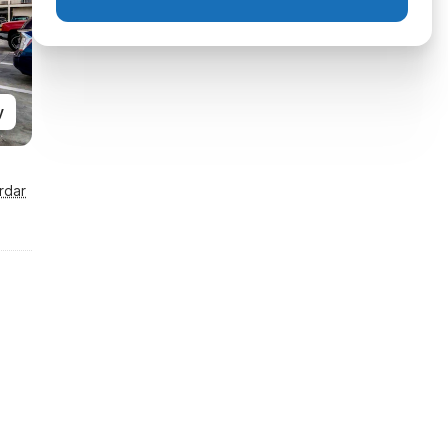
y
rdar