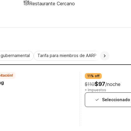
Restaurante Cercano
a gubernamental
Tarifa para miembros de AARP
CorporatePlu
itación!
11% off
ng
$97
$110
/noche
+ Impuestos
Seleccionado