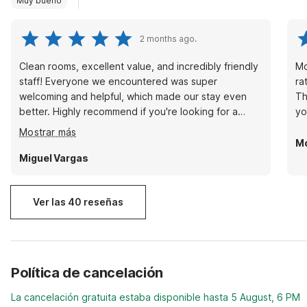
Muy bueno
2 months ago.
Clean rooms, excellent value, and incredibly friendly
Mo
staff! Everyone we encountered was super
ra
welcoming and helpful, which made our stay even
Th
better. Highly recommend if you're looking for a
yo
great, budget-friendly place to stop.
Mostrar más
Mo
Miguel Vargas
Ver las 40 reseñas
Política de cancelación
La cancelación gratuita estaba disponible hasta 5 August, 6 PM