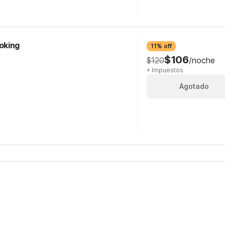
oking
11% off
$106
$120
/noche
+ Impuestos
Agotado