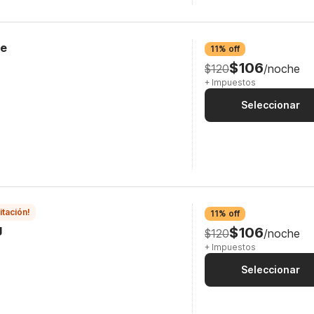
ge
11% off
$106
$120
/noche
+ Impuestos
Seleccionar
itación!
11% off
g
$106
$120
/noche
+ Impuestos
Seleccionar