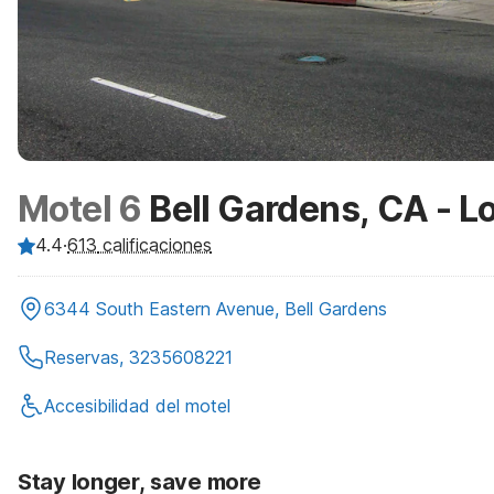
Motel 6
Bell Gardens, CA - L
4.4
·
613
calificaciones
6344 South Eastern Avenue, Bell Gardens
Reservas, 3235608221
Accesibilidad del motel
Stay longer, save more