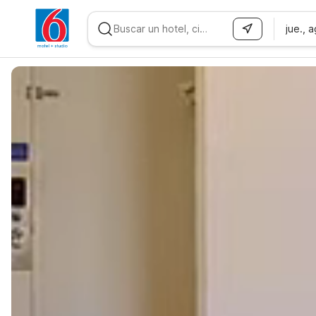
jue., 
WIZARD MEMBER