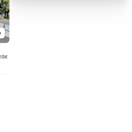
y
rdar