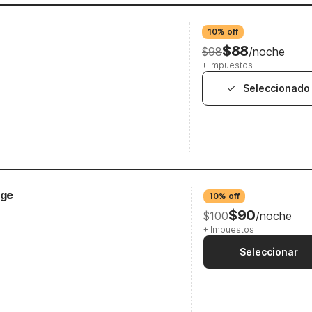
10% off
$88
$98
/noche
+ Impuestos
Seleccionado
dge
10% off
$90
$100
/noche
+ Impuestos
Seleccionar