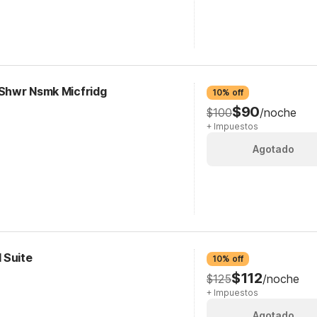
 Shwr Nsmk Micfridg
10% off
$90
$100
/noche
+ Impuestos
Agotado
 Suite
10% off
$112
$125
/noche
+ Impuestos
Agotado