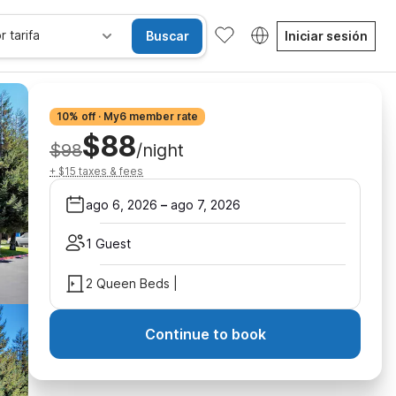
r tarifa
Buscar
Iniciar sesión
10% off · My6 member rate
$88
$98
/night
+ $15 taxes & fees
ago 6, 2026
–
ago 7, 2026
1 Guest
2 Queen Beds |
Continue to book