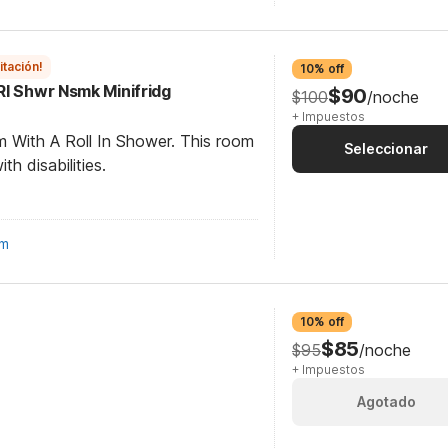
itación!
10% off
RI Shwr Nsmk Minifridg
$90
$100
/noche
+ Impuestos
m With A Roll In Shower. This room
Seleccionar
th disabilities.
om
10% off
$85
$95
/noche
+ Impuestos
Agotado