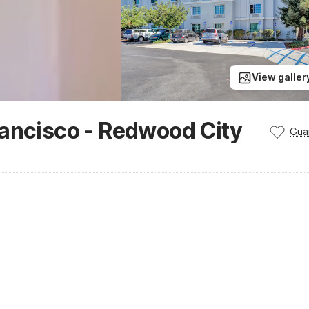
View galler
rancisco - Redwood City
Gua