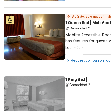
¡Apúrate, solo queda 1 hab
1 Queen Bed | Mob Acc 
Capacidad 2
Mobility Accessible Roo
has features for guests wi
Leer más
Request companion ro
1 King Bed |
Capacidad 2