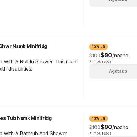
 Shwr Nsmk Minifridg
10% off
$90
$100
/noche
m With A Roll In Shower. This room
+ Impuestos
th disabilities.
Agotado
ces Tub Nsmk Minifridg
10% off
$90
$100
/noche
om With A Bathtub And Shower
+ Impuestos