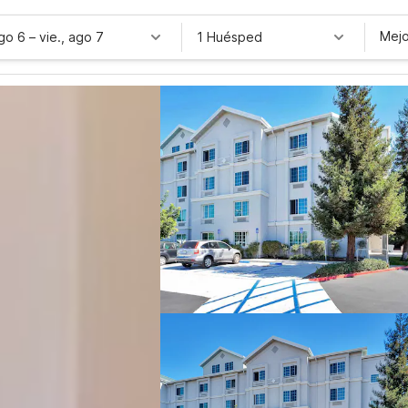
Mejo
ago 6
–
vie., ago 7
1 Huésped