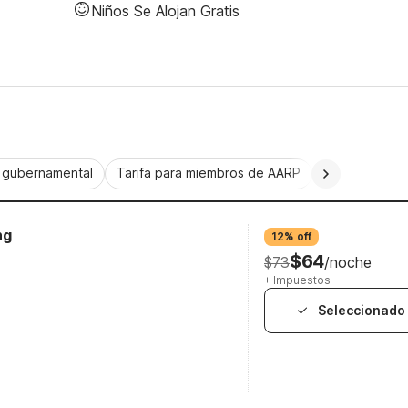
Niños Se Alojan Gratis
a gubernamental
Tarifa para miembros de AARP
CorporatePlu
ng
12% off
$64
$73
/noche
+ Impuestos
Seleccionado