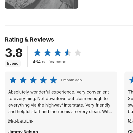
Rating & Reviews
3.8
464 calificaciones
Bueno
1 month ago.
Absolutely wonderful experience. Very convenient
Th
to everything. Not downtown but close enough to
Se
everything via the highway/ interstate. Very friendly
sw
and helpful staff and the rooms are very clean. Will
bu
be back of I'm every back here visiting.
di
Mostrar más
Mo
a 
ag
Jimmy Nelson
Ch