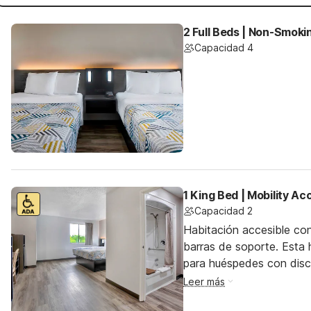
2 Full Beds | Non-Smoki
Capacidad 4
1 King Bed | Mobility A
Capacidad 2
Habitación accesible co
barras de soporte. Esta h
para huéspedes con dis
Leer más