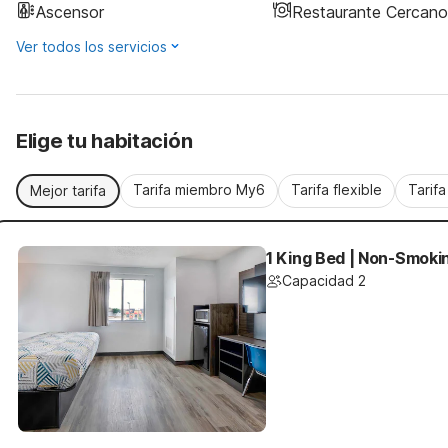
Ascensor
Restaurante Cercano
Ver todos los servicios
Elige tu habitación
Tarifa miembro My6
Tarifa flexible
Tarif
Mejor tarifa
1 King Bed | Non-Smoki
Capacidad 2