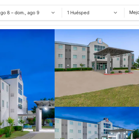
Mejo
ago 8
–
dom., ago 9
1 Huésped