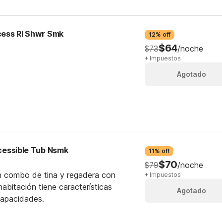
ccess RI Shwr Smk
12% off
$64
$73
/noche
+ Impuestos
Agotado
ccessible Tub Nsmk
11% off
$70
$79
/noche
n combo de tina y regadera con
+ Impuestos
abitación tiene características
Agotado
capacidades.