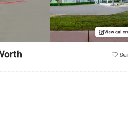
View galler
Worth
Gua