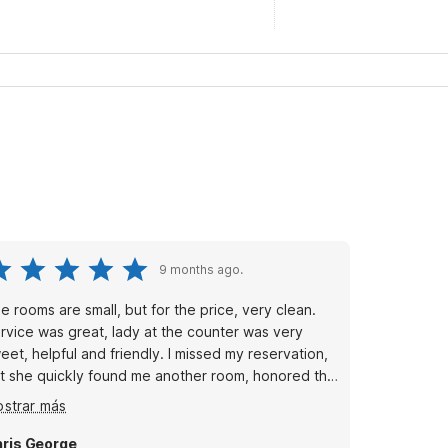
9 months ago.
e rooms are small, but for the price, very clean.
rvice was great, lady at the counter was very
eet, helpful and friendly. I missed my reservation,
t she quickly found me another room, honored the
scounted price on the reservation,and did it all with
strar más
smile on her face. I would definitely stay here
ain!
ris George