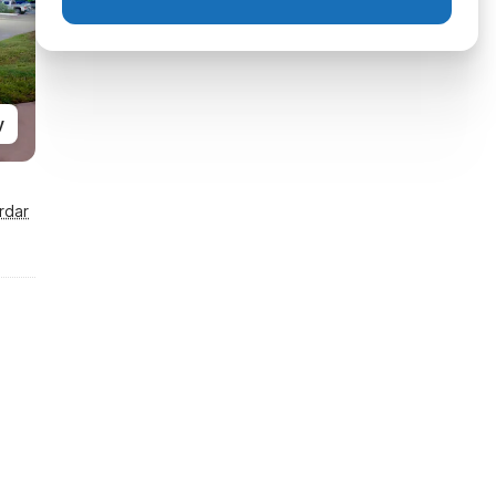
y
rdar