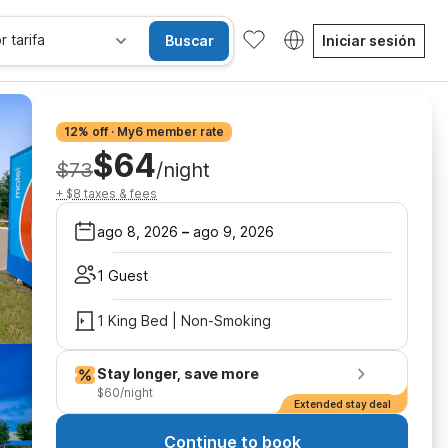
r tarifa
Buscar
Iniciar sesión
12% off · My6 member rate
$64
$73
/night
+ $8 taxes & fees
ago 8, 2026
–
ago 9, 2026
1 Guest
1 King Bed | Non-Smoking
Stay longer, save more
$60/night
Extended stay deal
Continue to book