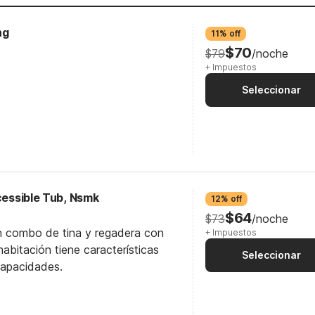
ng
11% off
$70
$79
/noche
+ Impuestos
Seleccionar
ccessible Tub, Nsmk
12% off
$64
$73
/noche
n combo de tina y regadera con
+ Impuestos
abitación tiene características
Seleccionar
capacidades.