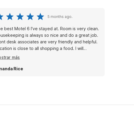
5 months ago.
best Motel 6 I've stayed at. Room is very clean.
usekeeping is always so nice and do a great job.
ont desk associates are very friendly and helpful.
ation is close to all shopping a food. I will
finitely be staying here again.
strar más
manda Rice