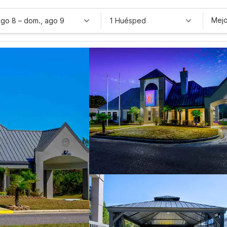
Mejo
ago 8
–
dom., ago 9
1 Huésped