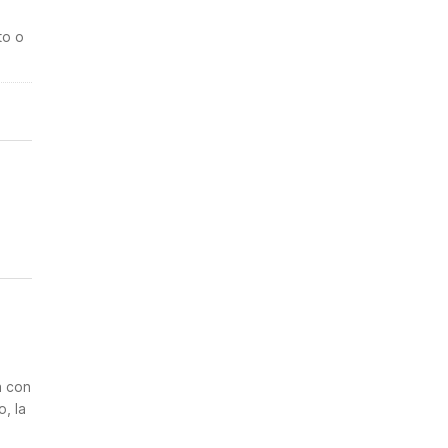
to o
n
a con
, la
2