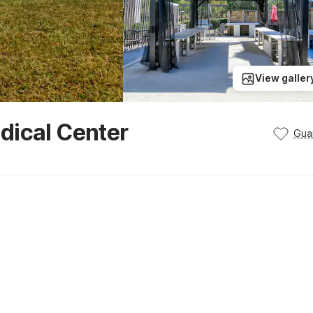
View galler
dical Center
Gua