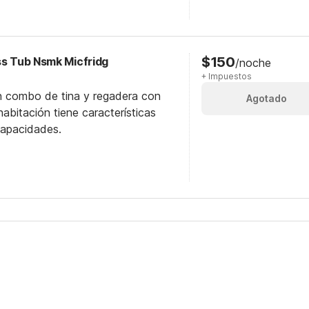
$150
ss Tub Nsmk Micfridg
/noche
+ Impuestos
n combo de tina y regadera con
Agotado
abitación tiene características
capacidades.