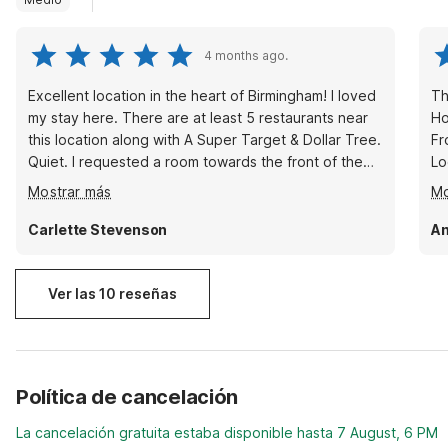
4 months ago.
Excellent location in the heart of Birmingham! I loved
The 
my stay here. There are at least 5 restaurants near
Ho
this location along with A Super Target & Dollar Tree.
Fr
Quiet. I requested a room towards the front of the
Loc
bldg and was accommodated. My place whenever I
de
Mostrar más
Mo
am in Birmingham. ♥️♥️♥️
Carlette Stevenson
A
Ver las 10 reseñas
Política de cancelación
La cancelación gratuita estaba disponible hasta 7 August, 6 PM