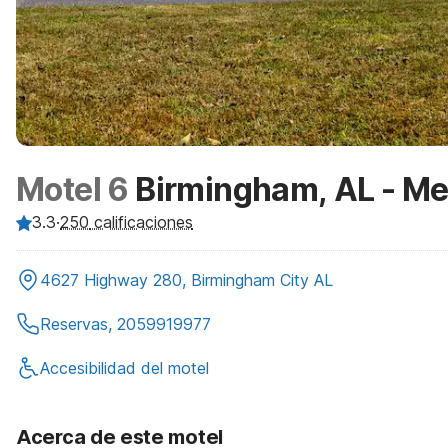
Motel 6
Birmingham, AL - Me
3.3
·
250
calificaciones
4627 Highway 280, Birmingham City AL
Reservas, 2059919977
Accesibilidad del motel
Acerca de este motel