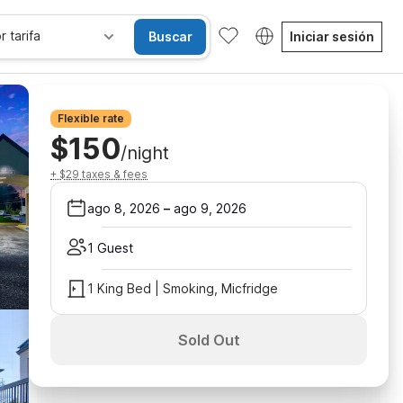
r tarifa
Buscar
Iniciar sesión
Flexible rate
$150
/night
+ $29 taxes & fees
ago 8, 2026
–
ago 9, 2026
1 Guest
1 King Bed | Smoking, Micfridge
Sold Out