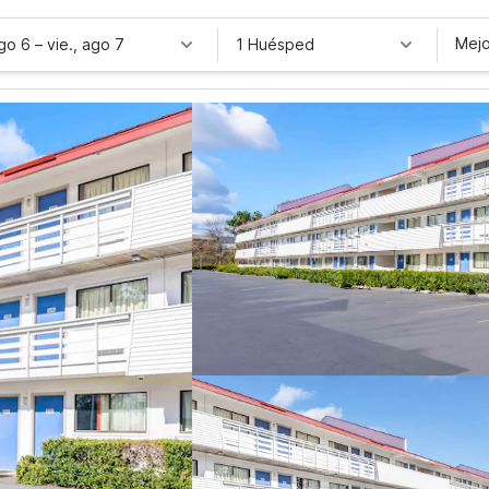
Mejo
ago 6
–
vie., ago 7
1 Huésped