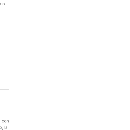
o o
n
a con
, la