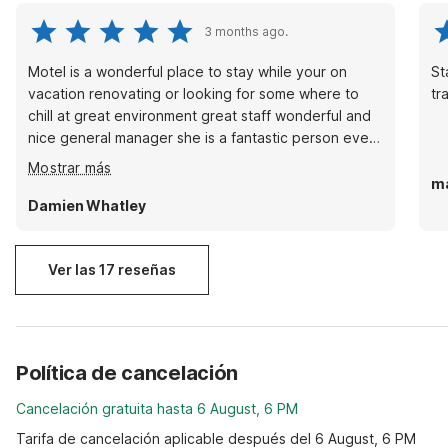
3 months ago.
Motel is a wonderful place to stay while your on
St
vacation renovating or looking for some where to
tr
chill at great environment great staff wonderful and
nice general manager she is a fantastic person every
where she goes makes it feel like home looking
Mostrar más
forward to staying here at this location its just good
m
vibes 👍🏽
Damien Whatley
Ver las 17 reseñas
Política de cancelación
Cancelación gratuita hasta 6 August, 6 PM
Tarifa de cancelación aplicable después del 6 August, 6 PM