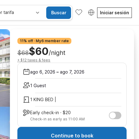
r tarifa
Buscar
Iniciar sesión
11% off · My6 member rate
$60
$68
/night
+ $12 taxes & fees
ago 6, 2026
–
ago 7, 2026
1 Guest
1 KING BED |
Early check-in · $20
Check-in as early as 11:00 AM
Continue to book