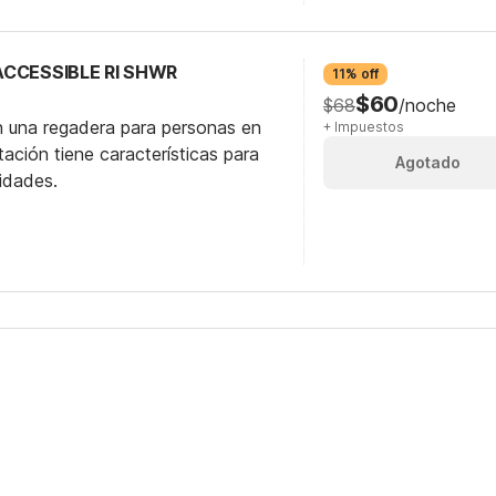
 ACCESSIBLE RI SHWR
11% off
$60
$68
/noche
n una regadera para personas en
+ Impuestos
itación tiene características para
Agotado
idades.