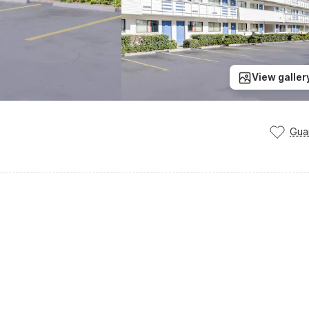
View galler
Gua