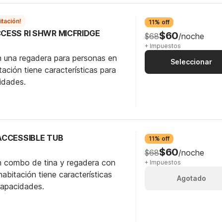
itación!
11% off
ACCESS RI SHWR MICFRIDGE
$60
$68
/noche
+ Impuestos
n una regadera para personas en
Seleccionar
itación tiene características para
idades.
 ACCESSIBLE TUB
11% off
$60
$68
/noche
n combo de tina y regadera con
+ Impuestos
abitación tiene características
Agotado
capacidades.