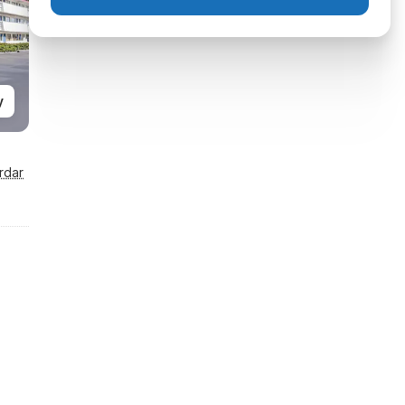
y
rdar