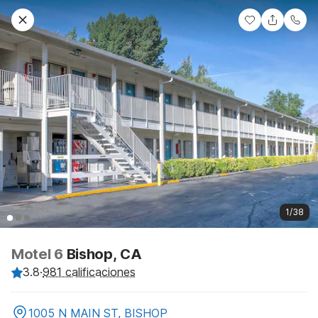
1/38
Motel 6
Bishop, CA
3.8
·
981 calificaciones
1005 N MAIN ST, BISHOP