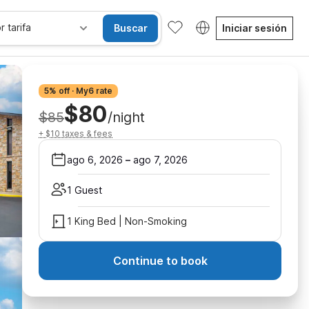
r tarifa
Buscar
Iniciar sesión
5% off · My6 rate
$80
$85
/night
+ $10 taxes & fees
ago 6, 2026
–
ago 7, 2026
1 Guest
1 King Bed | Non-Smoking
Continue to book