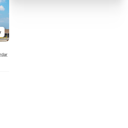
y
rdar