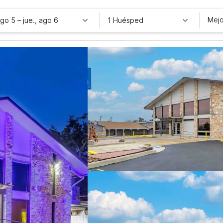
Mejo
ago 5
–
jue., ago 6
1 Huésped