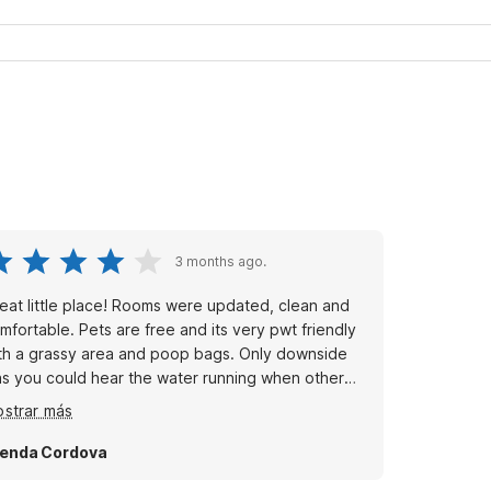
3 months ago.
eat little place! Rooms were updated, clean and
mfortable. Pets are free and its very pwt friendly
th a grassy area and poop bags. Only downside
 you could hear the water running when other
oms turned on shower etc, thin walls.
strar más
enda Cordova