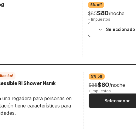
ng
5% off
$80
$85
/noche
+ Impuestos
Seleccionado
itación!
5% off
ccessible RI Shower Nsmk
$80
$85
/noche
+ Impuestos
n una regadera para personas en
Seleccionar
itación tiene características para
idades.