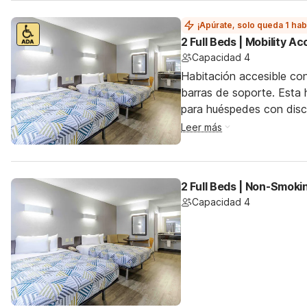
¡Apúrate, solo queda 1 hab
2 Full Beds | Mobility 
Capacidad 4
Habitación accesible co
barras de soporte. Esta h
para huéspedes con dis
Leer más
2 Full Beds | Non-Smoki
Capacidad 4