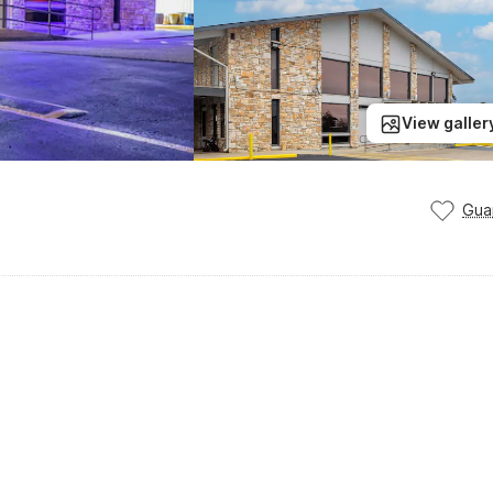
View galler
Gua