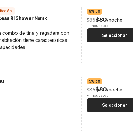
itación!
5% off
Access RI Shower Nsmk
$80
$85
/noche
+ Impuestos
n combo de tina y regadera con
Seleccionar
abitación tiene características
capacidades.
ng
5% off
$80
$85
/noche
+ Impuestos
Seleccionar