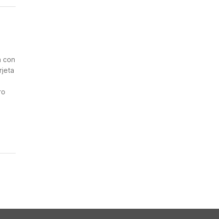
a con
rjeta
ro