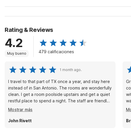
Rating & Reviews
4.2
479 calificaciones
Muy bueno
1 month ago.
I travel to that part of TX once a year, and stay here
Gr
instead of in San Antonio. The rooms are wonderfully
co
clean. I get a room poolside upstairs and get a quiet
wi
restful place to spend a night. The staff are friendly
was
and the location is walking distance to food, and
ro
Mostrar más
Mo
other stores. A great value at the best price around
there.
John Rivett
Br