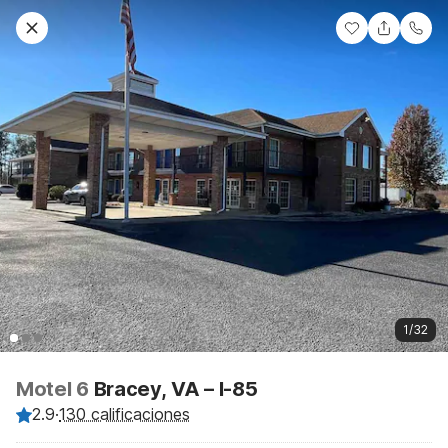
1/32
Motel 6
Bracey, VA – I-85
2.9
·
130 calificaciones