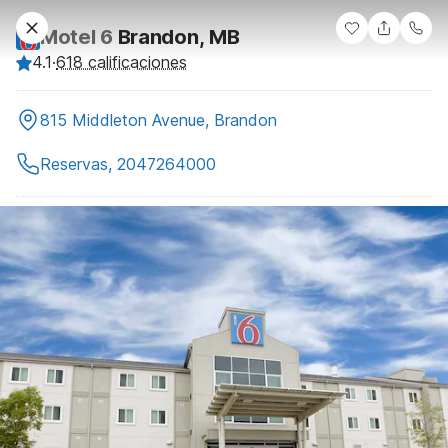
Motel 6
Brandon, MB
4.1
·
618 calificaciones
815 Middleton Avenue, Brandon
Reservas, 2047264000