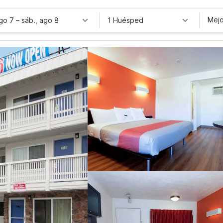
Mejo
ago 7
–
sáb., ago 8
1 Huésped