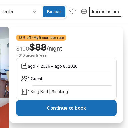
r tarifa
Buscar
Iniciar sesión
12% off · My6 member rate
$88
$100
/night
+ $10 taxes & fees
ago 7, 2026
–
ago 8, 2026
1 Guest
1 King Bed | Smoking
Continue to book