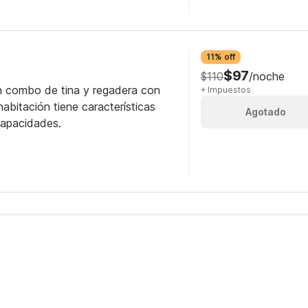
11% off
$97
$110
/noche
n combo de tina y regadera con
+ Impuestos
abitación tiene características
Agotado
capacidades.