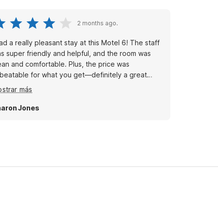
2 months ago.
had a really pleasant stay at this Motel 6! The staff
s super friendly and helpful, and the room was
ean and comfortable. Plus, the price was
beatable for what you get—definitely a great
tion for budget travelers!
strar más
aron Jones