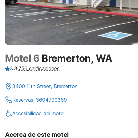
Motel 6
Bremerton, WA
3.3
·
756
calificaciones
3400 11th Street, Bremerton
Reservas, 3604790369
Accesibilidad del motel
Acerca de este motel