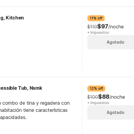
ng, Kitchen
11% off
$97
$110
/noche
+ Impuestos
Agotado
ccessible Tub, Nsmk
12% off
$88
$100
/noche
n combo de tina y regadera con
+ Impuestos
abitación tiene características
Agotado
capacidades.