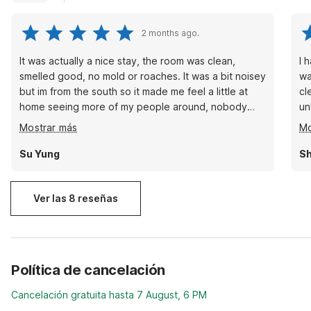
2 months ago.
It was actually a nice stay, the room was clean,
I 
smelled good, no mold or roaches. It was a bit noisey
wa
but im from the south so it made me feel a little at
cl
home seeing more of my people around, nobody
un
bothered us, the asian lady was so nice at the
op
Mostrar más
Mo
counter. :).;
Su Yung
Sh
Ver las 8 reseñas
Política de cancelación
Cancelación gratuita hasta 7 August, 6 PM