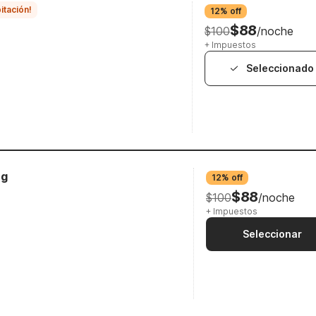
itación!
12% off
$88
$100
/noche
+ Impuestos
Seleccionado
ng
12% off
$88
$100
/noche
+ Impuestos
Seleccionar