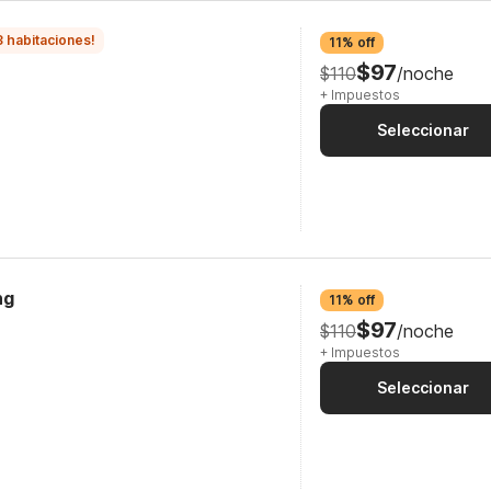
3 habitaciones!
11% off
$97
$110
/noche
+ Impuestos
Seleccionar
ng
11% off
$97
$110
/noche
+ Impuestos
Seleccionar