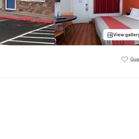
View galler
Gua