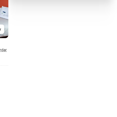
y
rdar