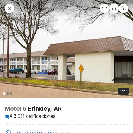
1/27
Motel 6
Brinkley, AR
4.2
·
911 calificaciones