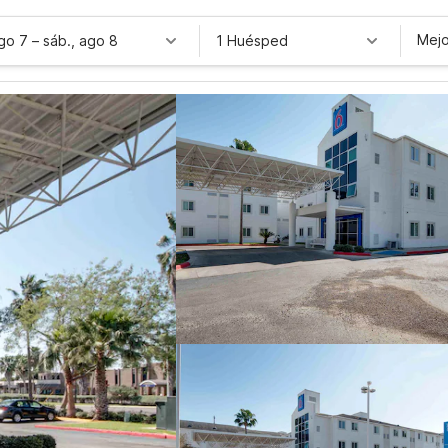
Mejo
ago 7
–
sáb., ago 8
1 Huésped