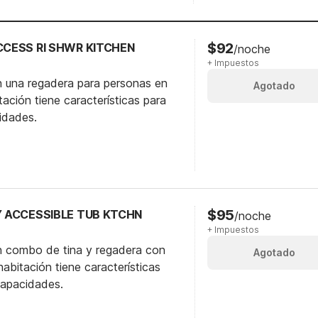
$92
ACCESS RI SHWR KITCHEN
/noche
+ Impuestos
n una regadera para personas en
Agotado
itación tiene características para
idades.
$95
TY ACCESSIBLE TUB KTCHN
/noche
+ Impuestos
n combo de tina y regadera con
Agotado
abitación tiene características
capacidades.