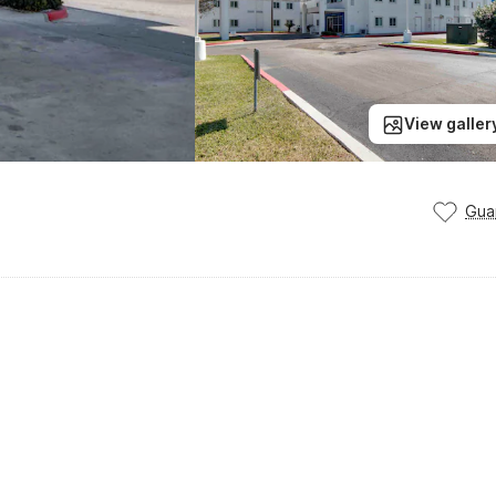
View galler
Gua