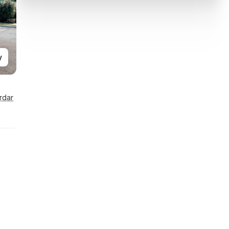
y
rdar