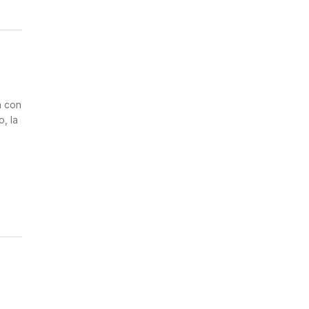
n
a con
, la