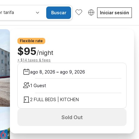
r tarifa
Buscar
Iniciar sesión
Flexible rate
$95
/night
+ $14 taxes & fees
ago 8, 2026
–
ago 9, 2026
1 Guest
2 FULL BEDS | KITCHEN
Sold Out