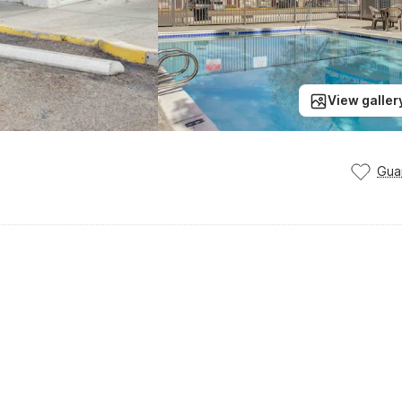
View galler
Gua