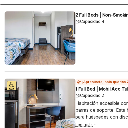
2 Full Beds | Non-Smoki
Capacidad 4
¡Apresúrate, solo quedan 
1 Full Bed | Mobil Acc T
Capacidad 2
Habitación accesible co
barras de soporte. Esta h
para huéspedes con dis
Leer más