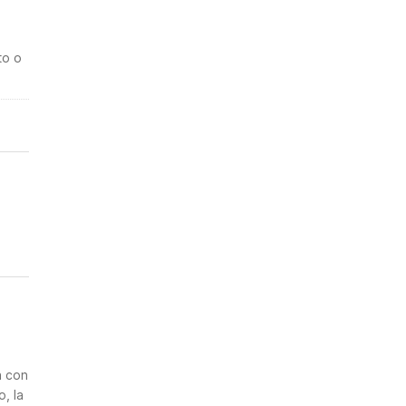
to o
n
a con
, la