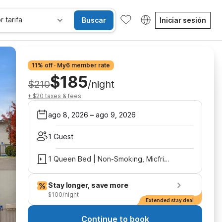
r tarifa
Buscar
Iniciar sesión
11% off · My6 member rate
$185
$210
/night
+ $20 taxes & fees
ago 8, 2026
–
ago 9, 2026
1 Guest
1 Queen Bed | Non-Smoking, Micfridge
Stay longer, save more
$100/night
Extended stay deal
Continue to book