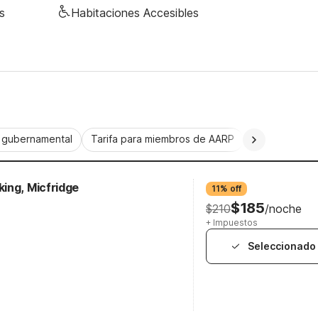
s
Habitaciones Accesibles
a gubernamental
Tarifa para miembros de AARP
CorporatePlu
ing, Micfridge
11% off
$185
$210
/noche
+ Impuestos
Seleccionado