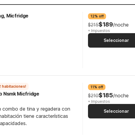
ng, Micfridge
12% off
$189
$215
/noche
+ Impuestos
Seleccionar
2 habitaciones!
11% off
ub Nsmk Micfridge
$185
$210
/noche
+ Impuestos
n combo de tina y regadera con
Seleccionar
abitación tiene características
capacidades.