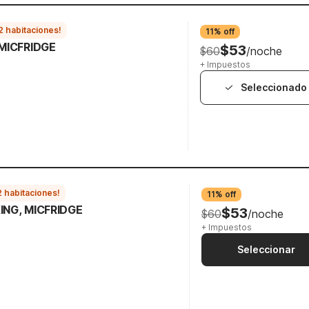
2 habitaciones!
11% off
 MICFRIDGE
$53
$60
/noche
+ Impuestos
Seleccionado
2 habitaciones!
11% off
ING, MICFRIDGE
$53
$60
/noche
+ Impuestos
Seleccionar