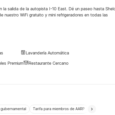
la salida de la autopista I-10 East. Dé un paseo hasta She
 nuestro WiFi gratuito y mini refrigeradores en todas las
as
Lavandería Automática
bles Premium
Restaurante Cercano
a gubernamental
Tarifa para miembros de AARP
CorporatePlu