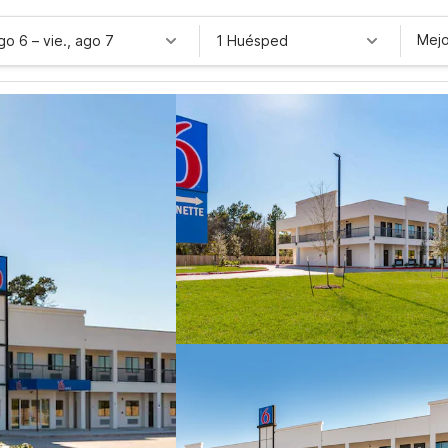
Mejo
ago 6
–
vie., ago 7
1 Huésped