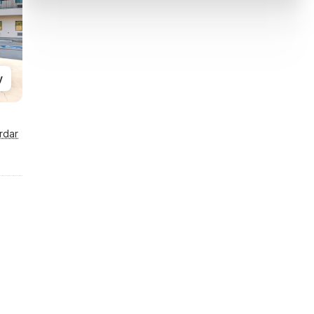
y
rdar