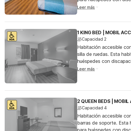
Leer más
1 KING BED | MOBIL AC
Capacidad 2
Habitación accesible co
silla de ruedas. Esta hab
huéspedes con discapac
Leer más
2 QUEEN BEDS | MOBIL
Capacidad 4
Habitación accesible co
barras de soporte. Esta h
para huéspedes con dis