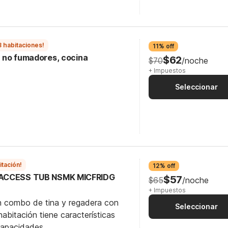
3 habitaciones!
11% off
ra no fumadores, cocina
$62
$70
/noche
+ Impuestos
Seleccionar
itación!
12% off
 ACCESS TUB NSMK MICFRIDG
$57
$65
/noche
+ Impuestos
n combo de tina y regadera con
Seleccionar
abitación tiene características
capacidades.