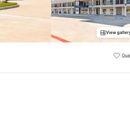
View galler
Gua