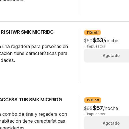
C RI SHWR SMK MICFRIDG
11% off
$53
$60
/noche
n una regadera para personas en
+ Impuestos
itación tiene características para
Agotado
idades.
 ACCESS TUB SMK MICFRIDG
12% off
$57
$65
/noche
n combo de tina y regadera con
+ Impuestos
abitación tiene características
Agotado
capacidades.