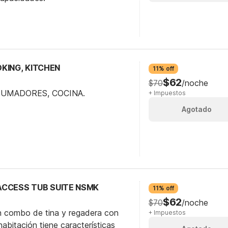
MOKING, KITCHEN
11% off
$62
$70
/noche
 FUMADORES, COCINA.
+ Impuestos
Agotado
Y ACCESS TUB SUITE NSMK
11% off
$62
$70
/noche
n combo de tina y regadera con
+ Impuestos
abitación tiene características