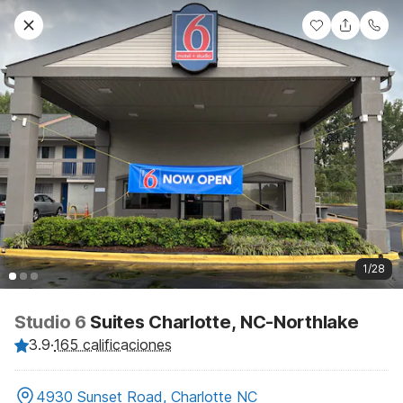
1/28
Studio 6
Suites Charlotte, NC-Northlake
3.9
·
165 calificaciones
4930 Sunset Road, Charlotte NC