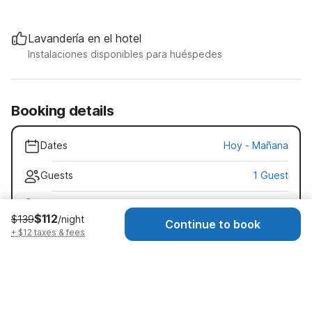
Lavandería en el hotel
Instalaciones disponibles para huéspedes
Booking details
Dates
Hoy
-
Mañana
Guests
1 Guest
Early check-in · $20
$112
$139
/night
Check-in as early as 10:00 AM
Continue to book
+ $12 taxes & fees