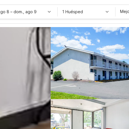
Mejo
ago 8
–
dom., ago 9
1 Huésped