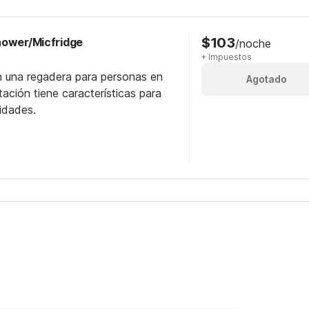
$103
hower/Micfridge
/noche
+ Impuestos
n una regadera para personas en
Agotado
itación tiene características para
idades.