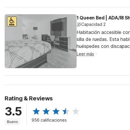
1 Queen Bed | ADA/RI S
Capacidad 2
Habitación accesible co
silla de ruedas. Esta hab
huéspedes con discapac
Leer más
Rating & Reviews
3.5
956 calificaciones
Bueno