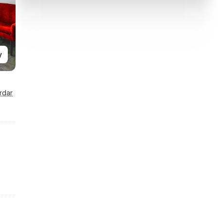
y
rdar