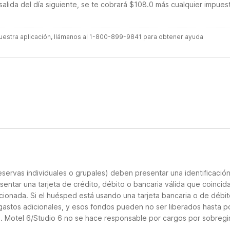
salida del día siguiente, se te cobrará $108.0 más cualquier impues
 nuestra aplicación, llámanos al 1-800-899-9841 para obtener ayuda
servas individuales o grupales) deben presentar una identificació
sentar una tarjeta de crédito, débito o bancaria válida que coincid
cionada. Si el huésped está usando una tarjeta bancaria o de débito
 gastos adicionales, y esos fondos pueden no ser liberados hasta p
o. Motel 6/Studio 6 no se hace responsable por cargos por sobregi