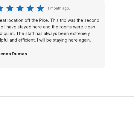
1 month ago.
eat location off the Pike. This trip was the second
me I have stayed here and the rooms were clean
d quiet. The staff has always been extremely
helpful and efficient. I will be staying here again.
lenna Dumas