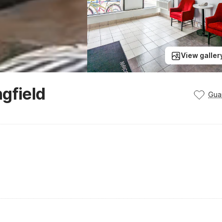
View galler
gfield
Gua