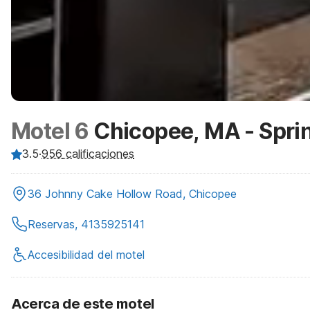
Motel 6
Chicopee, MA - Sprin
3.5
·
956
calificaciones
36 Johnny Cake Hollow Road, Chicopee
Reservas, 4135925141
Accesibilidad del motel
Acerca de este motel