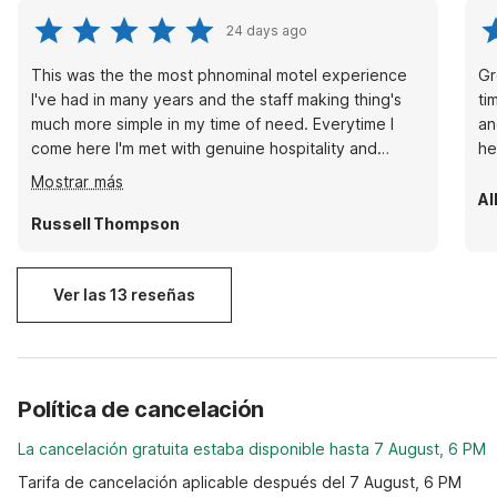
24 days ago
This was the the most phnominal motel experience
Gr
I've had in many years and the staff making thing's
ti
much more simple in my time of need. Everytime I
an
come here I'm met with genuine hospitality and
respect not to mention the rates were always fair.
Mostrar más
Al
Russell Thompson
Ver las 13 reseñas
Política de cancelación
La cancelación gratuita estaba disponible hasta 7 August, 6 PM
Tarifa de cancelación aplicable después del 7 August, 6 PM