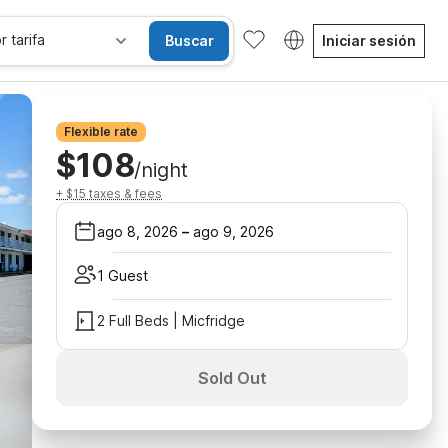
r tarifa
Buscar
Iniciar sesión
Flexible rate
$108
/night
+ $15 taxes & fees
ago 8, 2026
–
ago 9, 2026
1 Guest
2 Full Beds | Micfridge
Sold Out