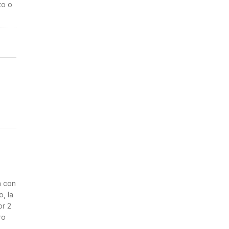
to o
n
a con
, la
or 2
ro