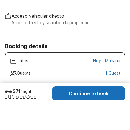
Acceso vehicular directo
Acceso directo y sencillo a la propiedad
Booking details
Dates
Hoy
-
Mañana
Guests
1 Guest
Early check-in · $20
$71
$89
/night
Check-in as early as 10:00 AM
Continue to book
+ $13 taxes & fees