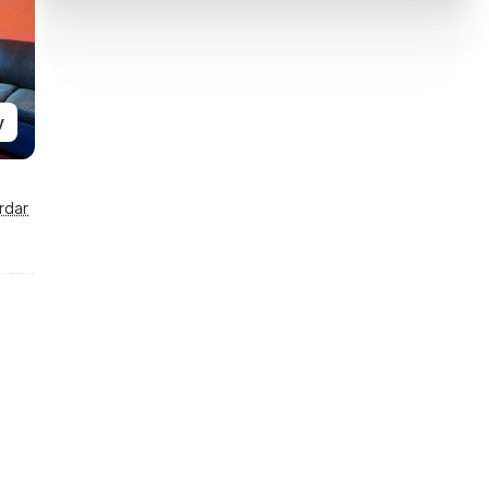
y
rdar