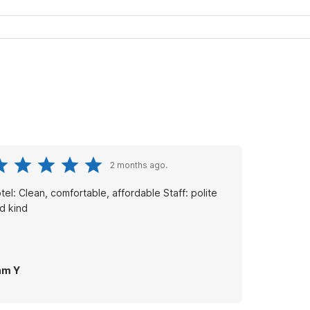
2 months ago.
tel: Clean, comfortable, affordable Staff: polite
d kind
am Y