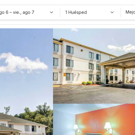
Mejo
ago 6
–
vie., ago 7
1 Huésped