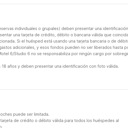
servas individuales o grupales) deben presentar una identificació
sentar una tarjeta de crédito, débito o bancaria válida que coincid
cionada. Si el huésped está usando una tarjeta bancaria o de débito
 gastos adicionales, y esos fondos pueden no ser liberados hasta p
Motel 6/Studio 6 no se responsabiliza por ningún cargo por sobregi
18 años y deben presentar una identificación con foto válida.
noches puede ser limitada.
arjeta de crédito o débito válida para todos los huéspedes al
o.