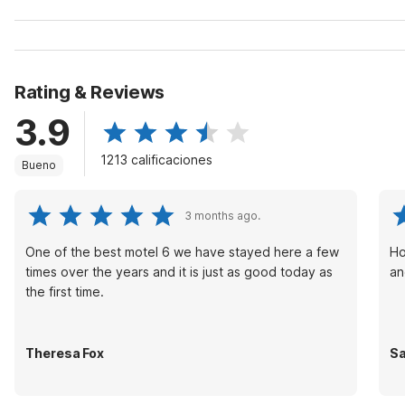
Rating & Reviews
3.9
1213 calificaciones
Bueno
3 months ago.
One of the best motel 6 we have stayed here a few
Ho
times over the years and it is just as good today as
an
the first time.
Theresa Fox
S