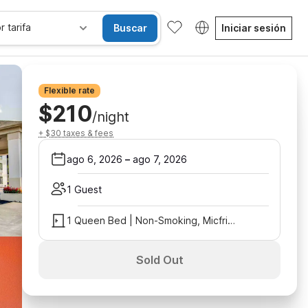
r tarifa
Buscar
Iniciar sesión
Flexible rate
$210
/night
+ $30 taxes & fees
ago 6, 2026
–
ago 7, 2026
1 Guest
1 Queen Bed | Non-Smoking, Micfridge
Sold Out