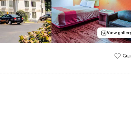
View galler
Gua