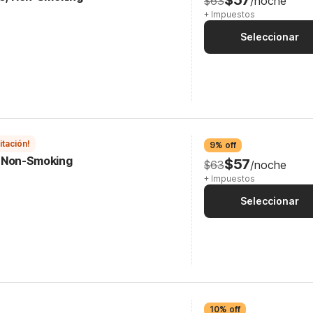
$57
$63
/noche
+ Impuestos
Seleccionar
itación!
9% off
e, Non-Smoking
$57
$63
/noche
+ Impuestos
Seleccionar
10% off