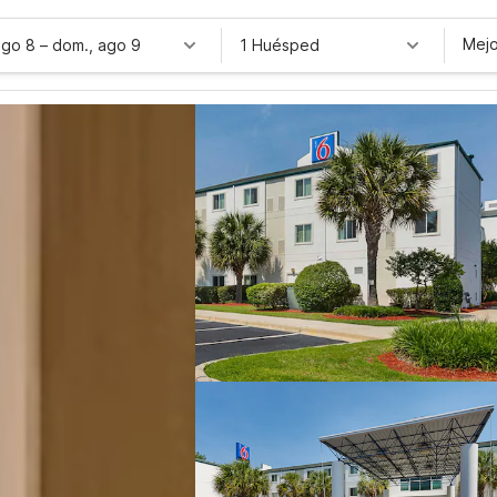
Mejo
ago 8
–
dom., ago 9
1 Huésped