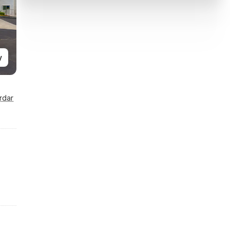
y
rdar