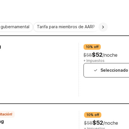
a gubernamental
Tarifa para miembros de AARP
CorporatePlu
g
10% off
$52
$58
/noche
+ Impuestos
Seleccionado
itación!
10% off
ng
$52
$58
/noche
+ Impuestos