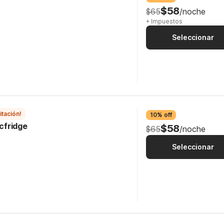
$58
$65
/noche
+ Impuestos
Seleccionar
itación!
10% off
icfridge
$58
$65
/noche
Seleccionar