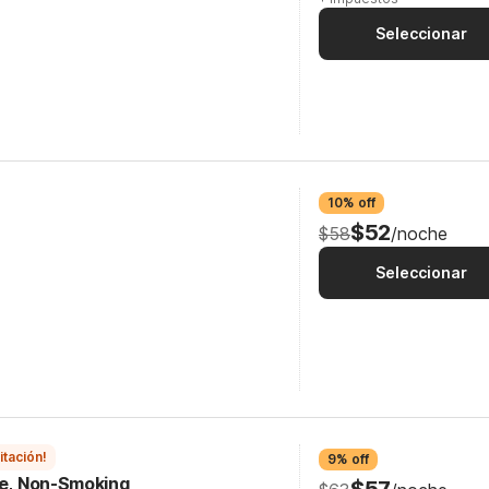
Seleccionar
10% off
$52
$58
/noche
Seleccionar
itación!
9% off
ge, Non-Smoking