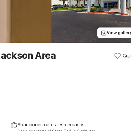
View galler
 Jackson Area
Gua
Atracciones naturales cercanas