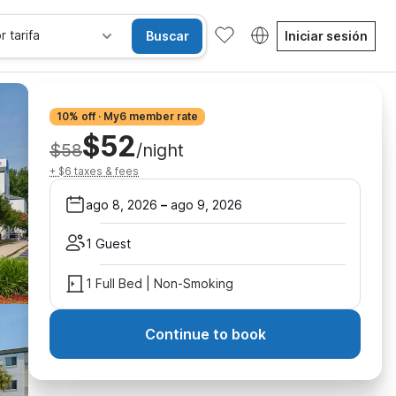
r tarifa
Buscar
Iniciar sesión
10% off · My6 member rate
$52
$58
/night
+ $6 taxes & fees
ago 8, 2026
–
ago 9, 2026
1 Guest
1 Full Bed | Non-Smoking
Continue to book