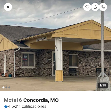
1/38
Motel 6
Concordia, MO
4.5
·
211 calificaciones