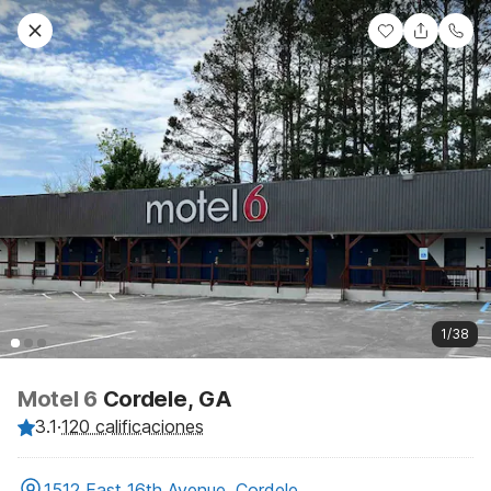
1/38
Motel 6
Cordele, GA
3.1
·
120 calificaciones
1512 East 16th Avenue, Cordele