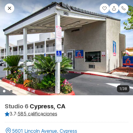
1/38
Studio 6
Cypress, CA
3.7
·
585 calificaciones
5601 Lincoln Avenue, Cypress