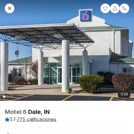
1/36
Motel 6
Dale, IN
3.1
·
775 calificaciones