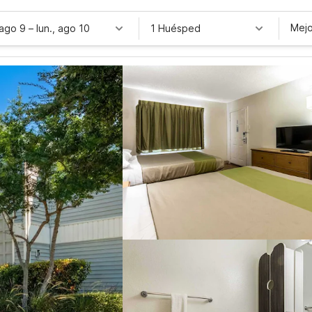
Mejo
 ago 9
–
lun., ago 10
1 Huésped