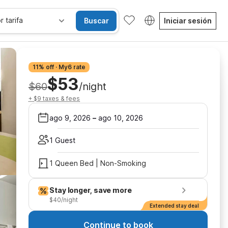
r tarifa
Buscar
Iniciar sesión
11% off · My6 rate
$53
$60
/night
+ $9 taxes & fees
ago 9, 2026
–
ago 10, 2026
1 Guest
1 Queen Bed | Non-Smoking
Stay longer, save more
$40/night
Extended stay deal
Continue to book