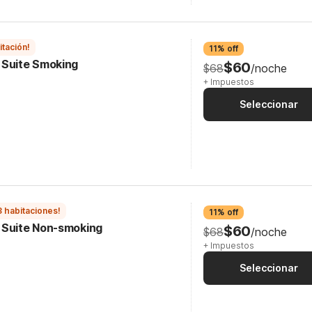
itación!
11% off
 Suite Smoking
$60
$68
/noche
+ Impuestos
Seleccionar
3 habitaciones!
11% off
 Suite Non-smoking
$60
$68
/noche
+ Impuestos
Seleccionar