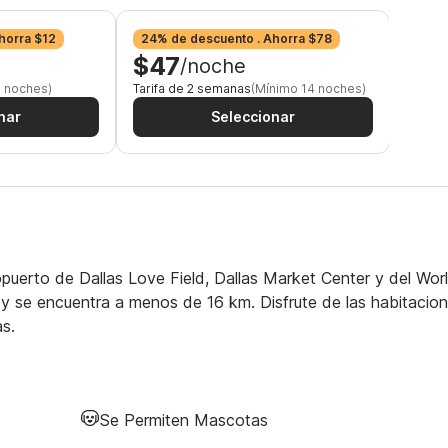
horra $12
24% de descuento . Ahorra $78
30% 
$47
$4
/noche
7 noches)
Tarifa de 2 semanas
(Mínimo 14 noches)
Tarifa
nar
Seleccionar
puerto de Dallas Love Field, Dallas Market Center y del Wor
 y se encuentra a menos de 16 km. Disfrute de las habitacio
s.
Se Permiten Mascotas