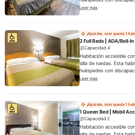
Leer más
¡Apúrate, solo queda 1 hab
2 Full Beds | ADA/Roll-
Capacidad 4
Habitación accesible co
silla de ruedas. Esta hab
huéspedes con discapac
Leer más
¡Apúrate, solo queda 1 hab
1 Queen Bed | Mobil Ac
Capacidad 2
Habitación accesible co
silla de ruedas. Esta hab