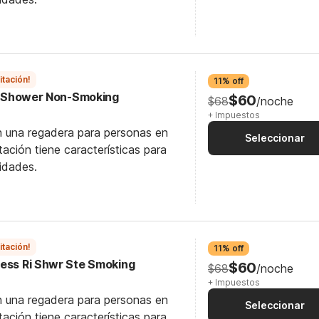
itación!
11% off
In Shower Non-Smoking
$60
$68
/noche
+ Impuestos
n una regadera para personas en
Seleccionar
itación tiene características para
idades.
itación!
11% off
cess Ri Shwr Ste Smoking
$60
$68
/noche
+ Impuestos
n una regadera para personas en
Seleccionar
itación tiene características para