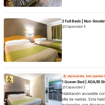
2 Full Beds | Non-Smoki
Capacidad 4
¡Apresúrate, solo quedan 
1 Queen Bed | ADA/RI 
Capacidad 2
Habitación accesible co
silla de ruedas. Esta hab
huéspedes con discapac