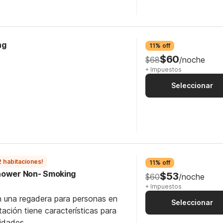
ng
11% off
$60
$68
/noche
+ Impuestos
Seleccionar
2 habitaciones!
11% off
Shower Non- Smoking
$53
$60
/noche
+ Impuestos
n una regadera para personas en
Seleccionar
itación tiene características para
idades.