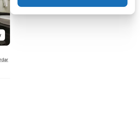
y
rdar