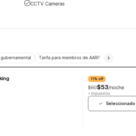
CCTV Cameras
a gubernamental
Tarifa para miembros de AARP
CorporatePlu
king
11% off
$53
$60
/noche
+ Impuestos
Seleccionado