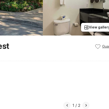
View galler
est
Gua
1
/
2