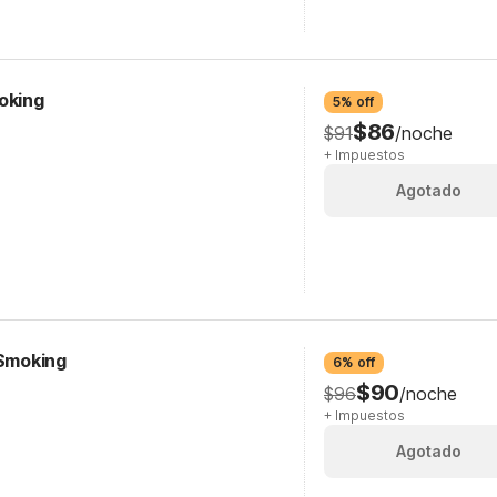
oking
5% off
$86
$91
/noche
+ Impuestos
Agotado
-Smoking
6% off
$90
$96
/noche
+ Impuestos
Agotado