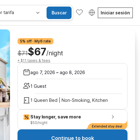
r tarifa
Buscar
Iniciar sesión
5% off · My6 rate
$67
$71
/night
+ $11 taxes & fees
ago 7, 2026
–
ago 8, 2026
1 Guest
1 Queen Bed | Non-Smoking, Kitchen
Stay longer, save more
$50/night
Extended stay deal
Continue to book