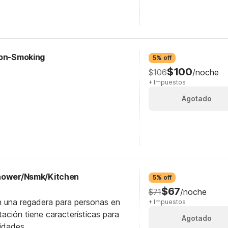
Non-Smoking
5% off
$100
$106
/noche
+ Impuestos
Agotado
Shower/Nsmk/Kitchen
5% off
$67
$71
/noche
n una regadera para personas en
+ Impuestos
itación tiene características para
Agotado
idades.