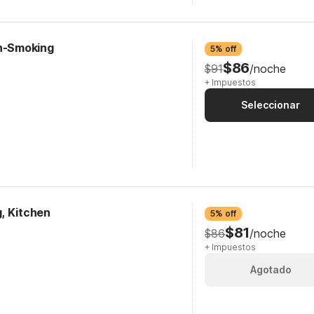
on-Smoking
5% off
$86
$91
/noche
+ Impuestos
Seleccionar
, Kitchen
5% off
$81
$86
/noche
+ Impuestos
Agotado