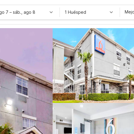
Mejo
ago 7
–
sáb., ago 8
1 Huésped