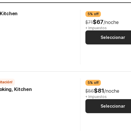
 Kitchen
5% off
$67
$71
/noche
+ Impuestos
Seleccionar
itación!
5% off
king, Kitchen
$81
$86
/noche
+ Impuestos
Seleccionar