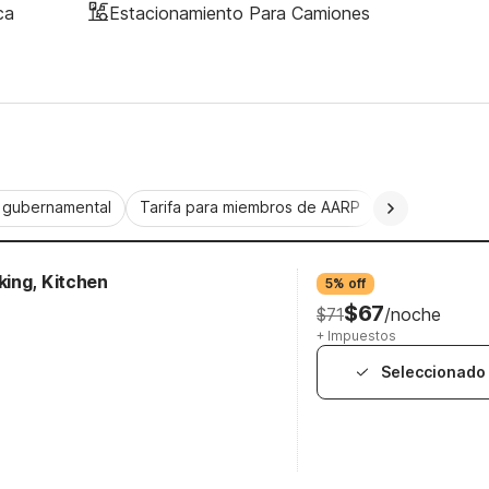
ca
Estacionamiento Para Camiones
a gubernamental
Tarifa para miembros de AARP
CorporatePlu
ing, Kitchen
5% off
$67
$71
/noche
+ Impuestos
Seleccionado