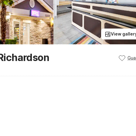
View galler
 Richardson
Gua