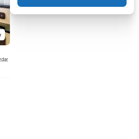
y
rdar