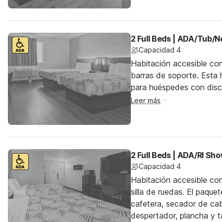
2 Full Beds | ADA/Tub/
Capacidad 4
Habitación accesible co
barras de soporte. Esta h
para huéspedes con dis
Leer más
2 Full Beds | ADA/RI S
Capacidad 4
Habitación accesible co
silla de ruedas. El paqu
cafetera, secador de cab
despertador, plancha y t