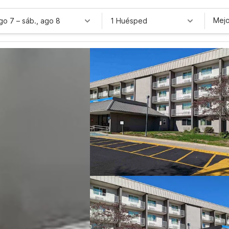
Mejo
ago 7
–
sáb., ago 8
1 Huésped