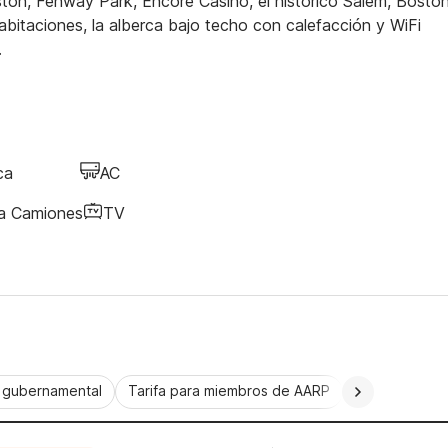
ston, Fenway Park, Encore Casino, el histórico Salem, Bosto
bitaciones, la alberca bajo techo con calefacción y WiFi
.
ca
AC
ra Camiones
TV
a gubernamental
Tarifa para miembros de AARP
CorporatePlu