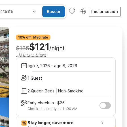
r tarifa
Buscar
Iniciar sesión
10% off · My6 rate
$121
$135
/night
+ $14 taxes & fees
ago 7, 2026
–
ago 8, 2026
1 Guest
2 Queen Beds | Non-Smoking
Early check-in · $25
Check-in as early as 11:00 AM
Stay longer, save more