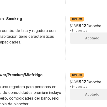
Non- Smoking
10% off
$121
$135
/noche
n combo de tina y regadera con
+ Impuestos
abitación tiene características
Agotado
capacidades.
hower/Premium/Micfridge
10% off
$121
$135
/noche
n una regadera para personas en
+ Impuestos
ete de comodidades prémium incluye
Agotado
ello, comodidades del baño, reloj
abla de planchar.