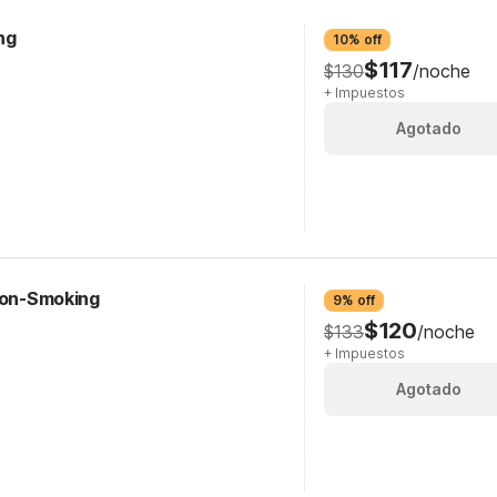
ng
10% off
$117
$130
/noche
+ Impuestos
Agotado
/Non-Smoking
9% off
$120
$133
/noche
+ Impuestos
Agotado