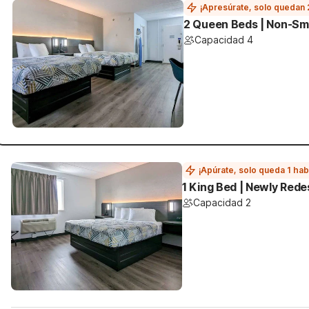
¡Apresúrate, solo quedan 
2 Queen Beds | Non-Sm
Capacidad 4
¡Apúrate, solo queda 1 hab
1 King Bed | Newly Red
Capacidad 2