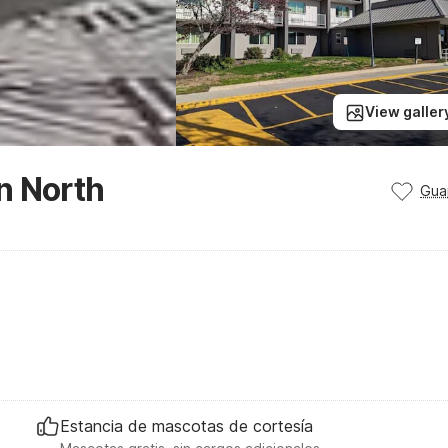
View galler
n North
Gua
Estancia de mascotas de cortesía