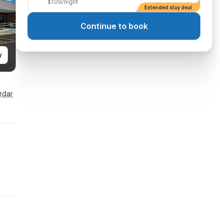
$109/night
Extended stay deal
Continue to book
y
rdar