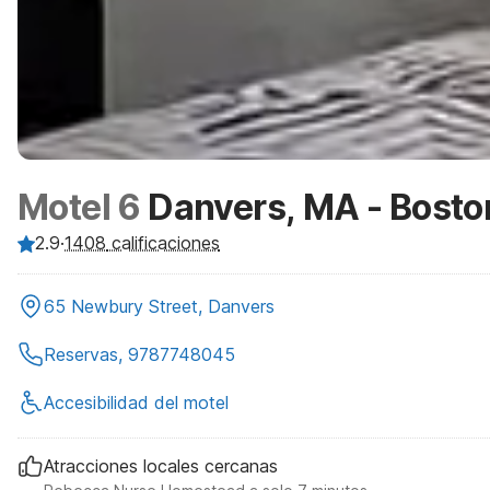
Motel 6
Danvers, MA - Bosto
2.9
·
1408
calificaciones
65 Newbury Street, Danvers
Reservas, 9787748045
Accesibilidad del motel
Atracciones locales cercanas