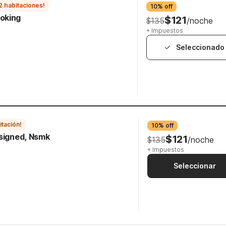
2 habitaciones!
10% off
oking
$121
$135
/noche
+ Impuestos
Seleccionado
itación!
10% off
esigned, Nsmk
$121
$135
/noche
+ Impuestos
Seleccionar