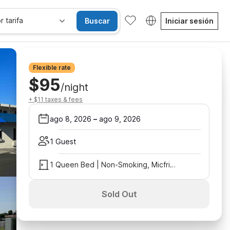
r tarifa
Buscar
Iniciar sesión
Flexible rate
$95
/night
+ $11 taxes & fees
ago 8, 2026
–
ago 9, 2026
1 Guest
1 Queen Bed | Non-Smoking, Micfridge
Sold Out