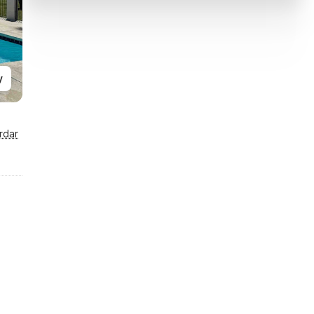
y
rdar