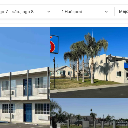
Mejo
ago 7
–
sáb., ago 8
1 Huésped