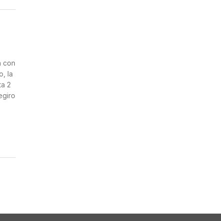
n
a con
, la
ta 2
egiro