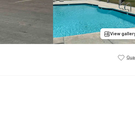
View galler
Gua