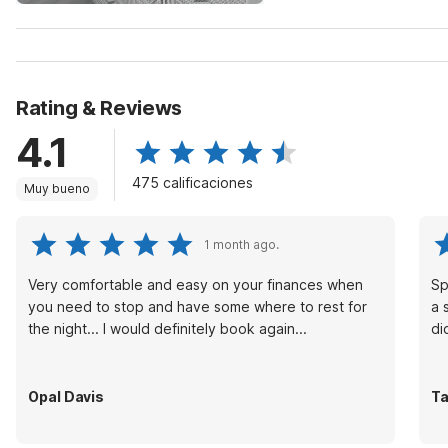
Rating & Reviews
4.1
475 calificaciones
Muy bueno
1 month ago.
Very comfortable and easy on your finances when
Sp
you need to stop and have some where to rest for
a 
the night... I would definitely book again...
di
Opal Davis
Ta