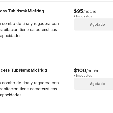
$95
cess Tub Nsmk Micfridg
/noche
+ Impuestos
n combo de tina y regadera con
Agotado
abitación tiene características
capacidades.
$100
ccess Tub Nsmk Micfridg
/noche
+ Impuestos
n combo de tina y regadera con
Agotado
abitación tiene características
capacidades.