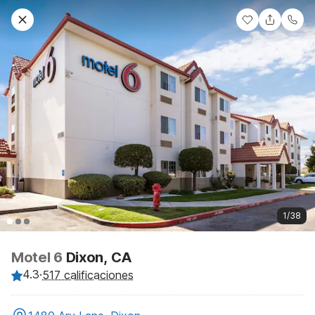
1/38
Motel 6
Dixon, CA
4.3
·
517 calificaciones