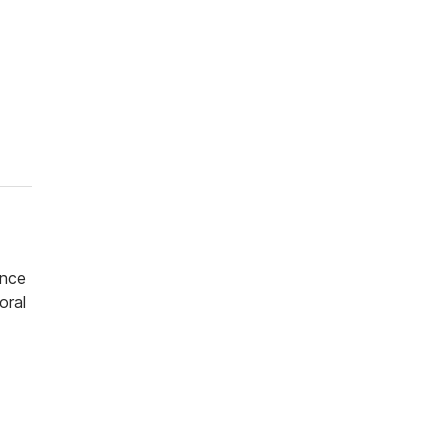
ince
oral