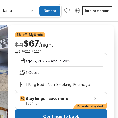
r tarifa
Buscar
Iniciar sesión
5% off · My6 rate
$67
$71
/night
+ $9 taxes & fees
ago 6, 2026
–
ago 7, 2026
1 Guest
1 King Bed | Non-Smoking, Micfridge
Stay longer, save more
$60/night
Extended stay deal
Continue to book