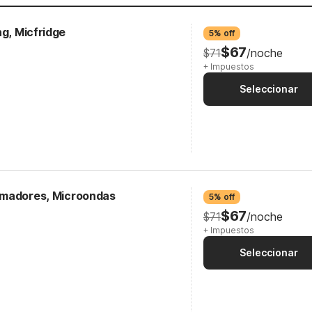
ng, Micfridge
5% off
$67
$71
/noche
+ Impuestos
Seleccionar
umadores, Microondas
5% off
$67
$71
/noche
+ Impuestos
Seleccionar