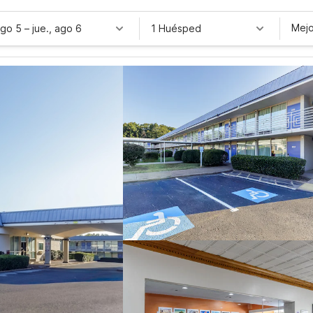
Mejo
ago 5
–
jue., ago 6
1 Huésped