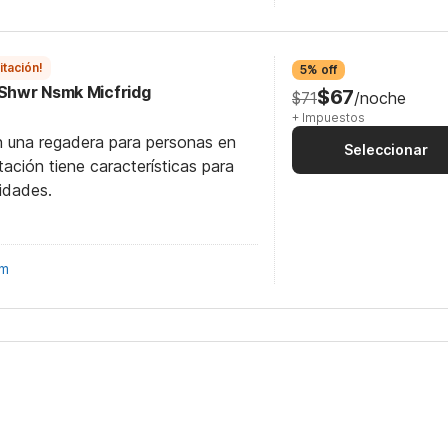
itación!
5% off
 Shwr Nsmk Micfridg
$67
$71
/noche
+ Impuestos
n una regadera para personas en
Seleccionar
itación tiene características para
idades.
om