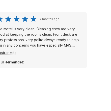
4 months ago.
e motel is very clean. Cleaning crew are very
od at keeping the rooms clean. Front desk are
ry professional very polite always ready to help
u in any concerns you have especially MRS.
CARDA!!! She's the best! Very professional very
strar más
ce and top notch. She has the sweetest
rsonality! Thank you Mrs Ricarda! Room 247.
ul Hernandez