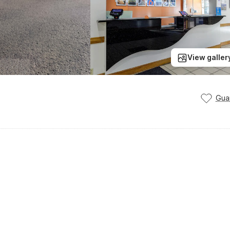
View galler
Gua