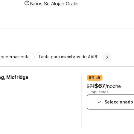
Niños Se Alojan Gratis
a gubernamental
Tarifa para miembros de AARP
CorporatePlu
g, Micfridge
5% off
$67
$71
/noche
+ Impuestos
Seleccionado