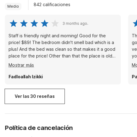
842 calificaciones
Medio
3 months ago.
Staff is friendly night and morning! Good for the
Th
price! $89! The bedroom didn't smell bad which is a
go
plus! And the bed was clean so that makes it a good
ve
place for the price! Other than that the place is old
yo
BUT new means high price! If planning to sleep
RI
Mostrar más
Mo
longer during morning ask for uper level room
ni
because if you are in the ground level you will hear
pe
Fadloallah Izikki
Pa
everyone walking upstairs Only needed a place to
crush until morning so it wasn't bad for me in this
location!
Ver las 30 reseñas
Política de cancelación