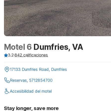
Motel 6
Dumfries, VA
3.2
·
842
calificaciones
17133 Dumfries Road, Dumfries
Reservas, 5712854700
Accesibilidad del motel
Stay longer, save more