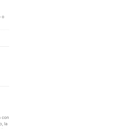
o o
n
a con
, la