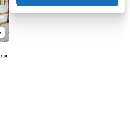
y
rdar