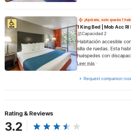
¡Apúrate, solo queda 1 hab
1 King Bed | Mob Acc RI
Capacidad 2
Habitación accesible co
silla de ruedas. Esta hab
huéspedes con discapac
Leer más
Request companion ro
Rating & Reviews
3.2