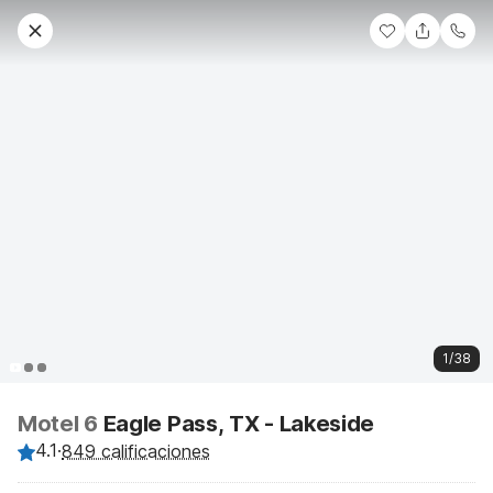
1/38
Motel 6
Eagle Pass, TX - Lakeside
4.1
·
849 calificaciones