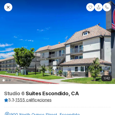
1/42
Studio 6
Suites Escondido, CA
3.3
·
1555 calificaciones
900 North Quince Street, Escondido