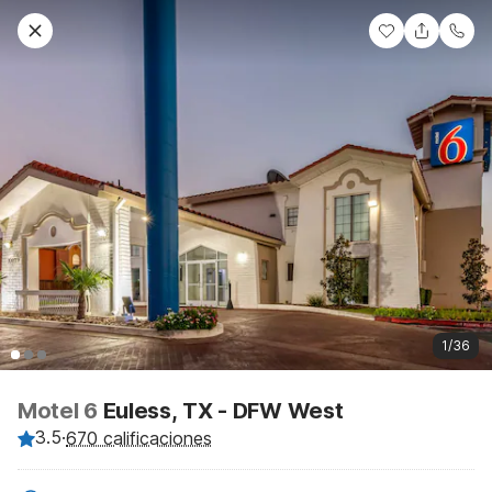
1/36
Motel 6
Euless, TX - DFW West
3.5
·
670 calificaciones