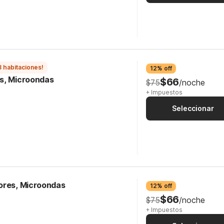
3 habitaciones!
12% off
s, Microondas
$66
$75
/noche
+ Impuestos
Seleccionar
ores, Microondas
12% off
$66
$75
/noche
+ Impuestos