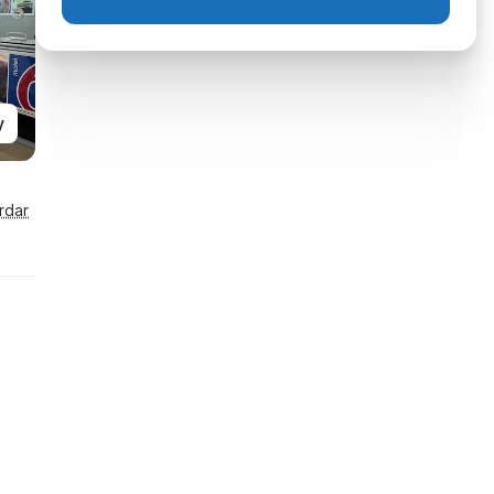
y
rdar