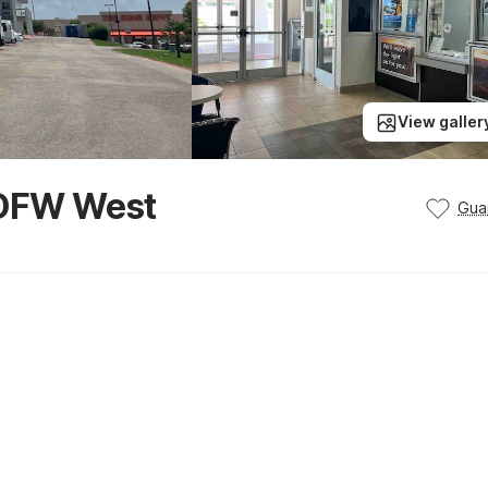
View galler
– DFW West
Gua