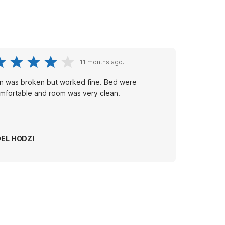
11 months ago.
n was broken but worked fine. Bed were
mfortable and room was very clean.
OEL HODZI