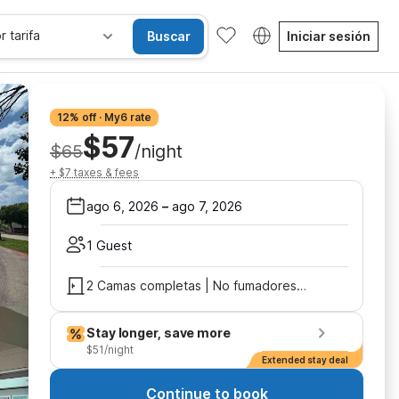
r tarifa
Buscar
Iniciar sesión
12% off · My6 rate
$57
$65
/night
+ $7 taxes & fees
ago 6, 2026
–
ago 7, 2026
1 Guest
2 Camas completas | No fumadores, Microondas
Stay longer, save more
$51/night
Extended stay deal
Continue to book