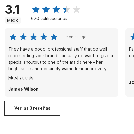
3.1
670 calificaciones
Medio
11 months ago.
They have a good, professional staff that do well
Fa
representing your brand. I actually do want to give a
co
special shoutout to one of the maids here - her
bright smile and genuinely warm demeanor every
single day was sincerely a treat.
Mostrar más
J
James Wilson
Ver las 3 reseñas