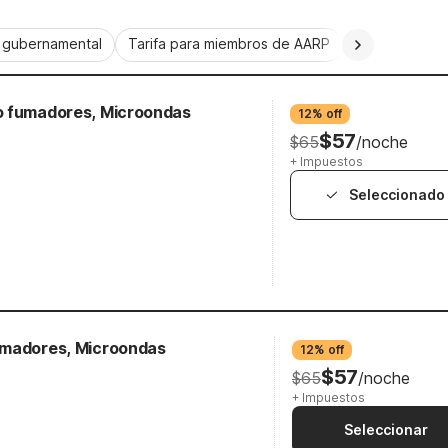
a gubernamental
Tarifa para miembros de AARP
CorporatePlu
o fumadores, Microondas
12% off
$57
$65
/noche
+ Impuestos
Seleccionado
umadores, Microondas
12% off
$57
$65
/noche
+ Impuestos
Seleccionar