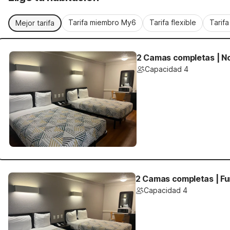
Tarifa miembro My6
Tarifa flexible
Tarif
Mejor tarifa
2 Camas completas | N
Capacidad 4
2 Camas completas | F
Capacidad 4