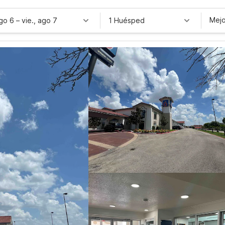
Mejo
ago 6
–
vie., ago 7
1 Huésped