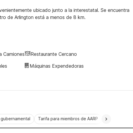
venientemente ubicado junto a la interestatal. Se encuentra
ntro de Arlington está a menos de 8 km.
ra Camiones
Restaurante Cercano
bles
Máquinas Expendedoras
a gubernamental
Tarifa para miembros de AARP
CorporatePlu