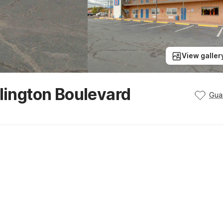
View galler
rlington Boulevard
Gua