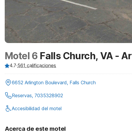
Motel 6
Falls Church, VA - A
4.7
·
561
calificaciones
6652 Arlington Boulevard, Falls Church
Reservas, 7035328902
Accesibilidad del motel
Acerca de este motel