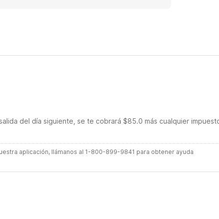
-hour IHOP across the street. All in all, it's a good
al for what it is.
salida del día siguiente, se te cobrará $85.0 más cualquier impuest
 nuestra aplicación, llámanos al 1-800-899-9841 para obtener ayuda