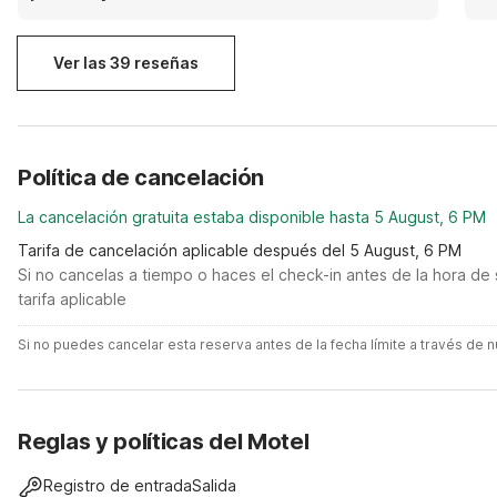
extremely courteous and attentative. Thank you to
24
everyone! The Dunaways from KY.
de
Ver las 39 reseñas
Política de cancelación
La cancelación gratuita estaba disponible hasta 5 August, 6 PM
Tarifa de cancelación aplicable después del 5 August, 6 PM
Si no cancelas a tiempo o haces el check-in antes de la hora de 
tarifa aplicable
Si no puedes cancelar esta reserva antes de la fecha límite a través de
Reglas y políticas del Motel
Registro de entrada
Salida