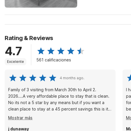
Rating & Reviews
4.7
561 calificaciones
Excelente
4 months ago.
Family of 3 visiting from March 30th to April 2.
I 
2026....A very affordable place to stay that is clean.
pa
No its not a 5 star by any means but if you want a
fo
clean place to stay at a 45 percent savings this is it
be
in Falls Curch. Had a problem with our tv but it was
wh
Mostrar más
Mo
fixed within a half hour. We felt our vehicle and
br
person was safe at all times. Every employee was
he
j dunaway
Ma