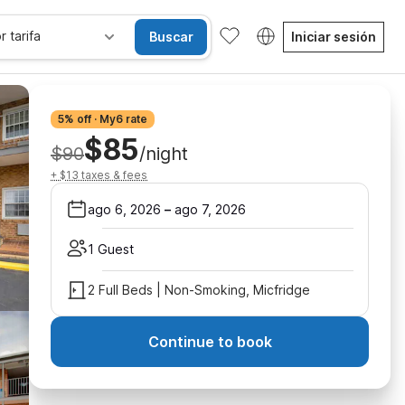
r tarifa
Buscar
Iniciar sesión
5% off · My6 rate
$85
$90
/night
+ $13 taxes & fees
ago 6, 2026
–
ago 7, 2026
1 Guest
2 Full Beds | Non-Smoking, Micfridge
Continue to book