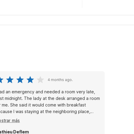
4 months ago.
had an emergency and needed a room very late,
st midnight. The lady at the desk arranged a room
r me. She said it would come with breakfast
cause I was staying at the neighboring place,
ich they serviced. Of course, there was no
strar más
eakfast because that hotel's lobby was closed. But
y, I did sleep and the room was clean. There is a
thieu Deflem