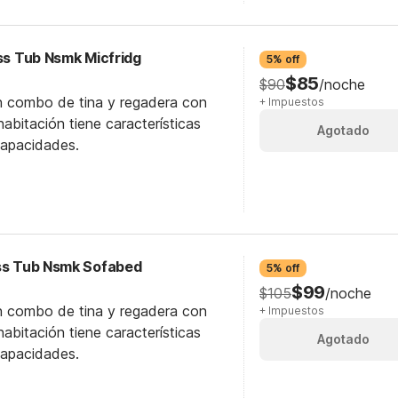
ess Tub Nsmk Micfridg
5% off
$85
$90
/noche
n combo de tina y regadera con
+ Impuestos
abitación tiene características
Agotado
capacidades.
ess Tub Nsmk Sofabed
5% off
$99
$105
/noche
n combo de tina y regadera con
+ Impuestos
abitación tiene características
Agotado
capacidades.