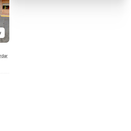
y
rdar