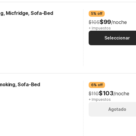
g, Micfridge, Sofa-Bed
5% off
$99
$105
/noche
+ Impuestos
Seleccionar
-Smoking, Sofa-Bed
6% off
$103
$110
/noche
+ Impuestos
Agotado