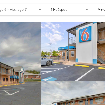
Mejo
ago 6
–
vie., ago 7
1 Huésped