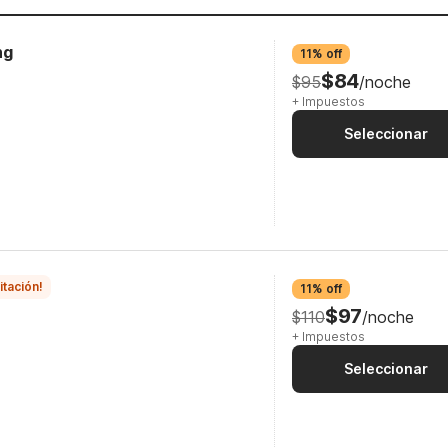
ng
11% off
$84
$95
/noche
+ Impuestos
Seleccionar
itación!
11% off
$97
$110
/noche
+ Impuestos
Seleccionar