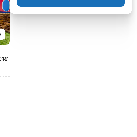
y
rdar