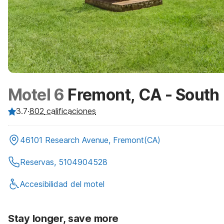
Motel 6
Fremont, CA - South
3.7
·
802
calificaciones
46101 Research Avenue, Fremont(CA)
Reservas, 5104904528
Accesibilidad del motel
Stay longer, save more