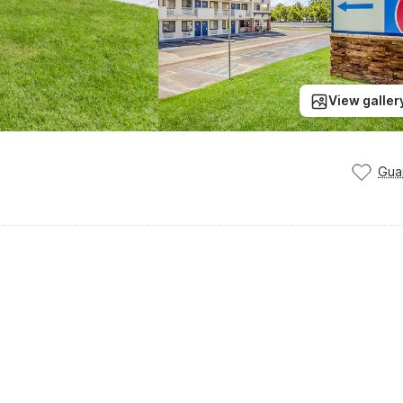
View galler
Gua