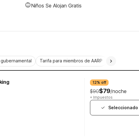
Niños Se Alojan Gratis
a gubernamental
Tarifa para miembros de AARP
CorporatePlu
king
12% off
$79
$90
/noche
+ Impuestos
Seleccionado