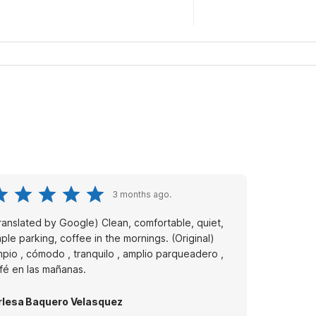
3 months ago.
ranslated by Google) Clean, comfortable, quiet,
le parking, coffee in the mornings. (Original)
mpio , cómodo , tranquilo , amplio parqueadero ,
fé en las mañanas.
rlesa Baquero Velasquez