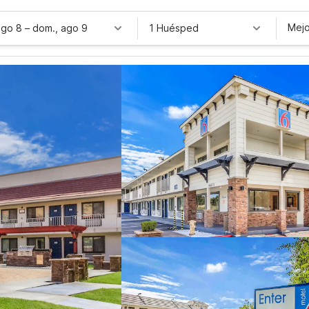
Mejo
ago 8
–
dom., ago 9
1 Huésped