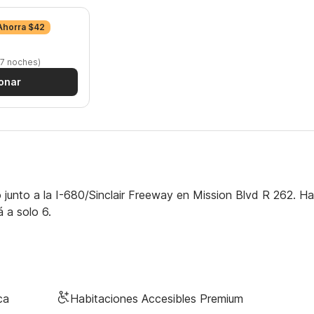
Ahorra $42
 7 noches)
onar
junto a la I-680/Sinclair Freeway en Mission Blvd R 262. H
 a solo 6.
ca
Habitaciones Accesibles Premium