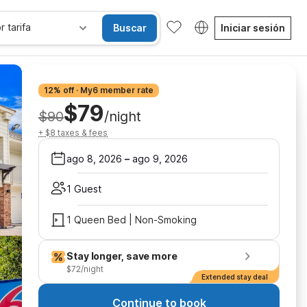
r tarifa
Buscar
Iniciar sesión
12% off · My6 member rate
$79
$90
/night
+ $8 taxes & fees
ago 8, 2026
–
ago 9, 2026
1 Guest
1 Queen Bed | Non-Smoking
Stay longer, save more
$72/night
Extended stay deal
Continue to book