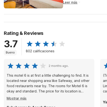
Leer más
Rating & Reviews
3.7
802 calificaciones
Bueno
2 months ago.
This motel 6 is at first a little challenging to find. It is
(T
located near shopping area like Safeway, and other
amp
food restaurants near by. The rooms for Motel 6 is
Li
okay and standard. The price for its location is
ca
excellent. I have stayed there multiple times and will
Mostrar más
stay there again.
Yi