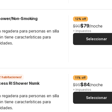
Shower/Non-Smoking
12% off
$79
$90
/noche
 regadera para personas en silla
+ Impuestos
n tiene características para
Seleccionar
idades.
2 habitaciones!
11% off
Access RI Shower Nsmk
$84
$95
/noche
+ Impuestos
 regadera para personas en silla
Seleccionar
n tiene características para
idades.