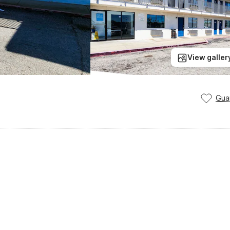
View galler
Gua