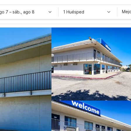
Mejo
ago 7
–
sáb., ago 8
1 Huésped