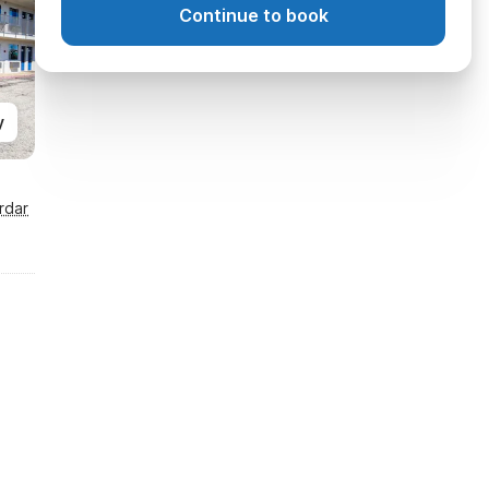
Continue to book
y
rdar