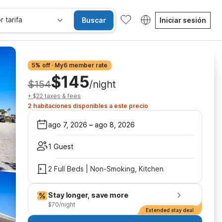
r tarifa
Buscar
Iniciar sesión
5% off · My6 member rate
$145
$154
/night
+ $22 taxes & fees
2 habitaciones disponibles a este precio
ago 7, 2026
–
ago 8, 2026
1 Guest
2 Full Beds | Non-Smoking, Kitchen
Stay longer, save more
$70/night
Extended stay deal