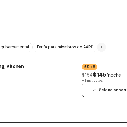
a gubernamental
Tarifa para miembros de AARP
CorporatePlu
ng, Kitchen
5% off
$145
$154
/noche
+ Impuestos
Seleccionado