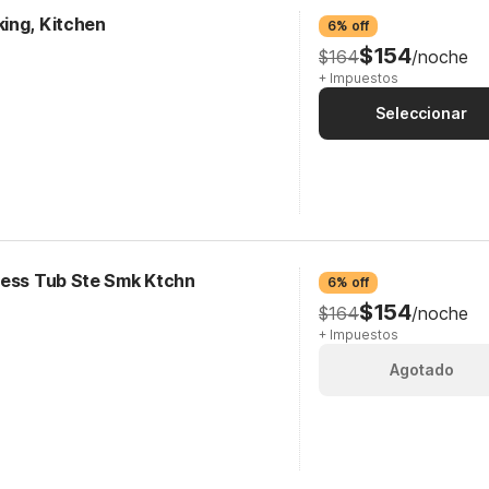
ing, Kitchen
6% off
$154
$164
/noche
+ Impuestos
Seleccionar
cess Tub Ste Smk Ktchn
6% off
$154
$164
/noche
+ Impuestos
Agotado