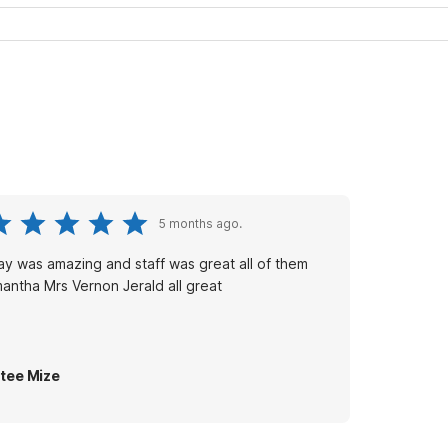
5 months ago.
ay was amazing and staff was great all of them
antha Mrs Vernon Jerald all great
tee Mize