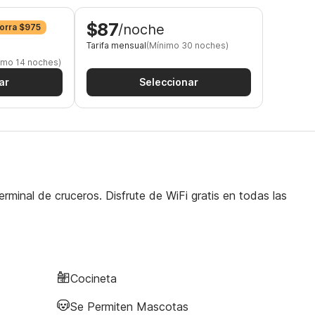
$87
/noche
orra $975
Tarifa mensual
(Mínimo 30 noches)
imo 14 noches)
ar
Seleccionar
rminal de cruceros. Disfrute de WiFi gratis en todas las
Cocineta
Se Permiten Mascotas