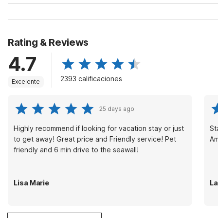
Rating & Reviews
4.7
2393 calificaciones
Excelente
25 days ago
Highly recommend if looking for vacation stay or just
St
to get away! Great price and Friendly service! Pet
Am
friendly and 6 min drive to the seawall!
Lisa Marie
La