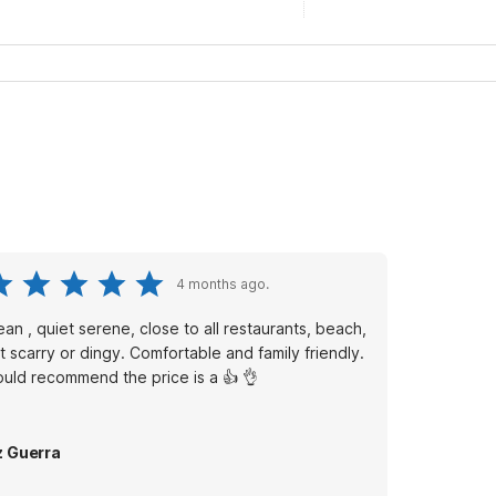
4 months ago.
ean , quiet serene, close to all restaurants, beach,
 scarry or dingy. Comfortable and family friendly.
uld recommend the price is a 👍 👌
z Guerra