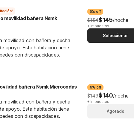
itación!
5% off
o movilidad bañera Nsmk
$145
$154
/noche
+ Impuestos
Seleccionar
ra movilidad con bañera y ducha
e apoyo. Esta habitación tiene
éspedes con discapacidades.
ovilidad bañera Nsmk Microondas
6% off
$140
$149
/noche
ra movilidad con bañera y ducha
+ Impuestos
e apoyo. Esta habitación tiene
Agotado
éspedes con discapacidades.