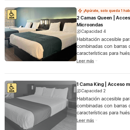
¡Apúrate, solo queda 1 hab
2 Camas Queen | Acces
Microondas
Capacidad 4
Habitación accesible pa
combinadas con barras d
características para hu
Leer más
1 Cama King | Acceso m
Capacidad 2
Habitación accesible pa
combinadas con barras d
características para hu
Leer más