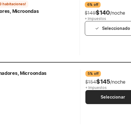
3 habitaciones!
6% off
dores, Microondas
$140
$149
/noche
+ Impuestos
Seleccionado
madores, Microondas
5% off
$145
$154
/noche
+ Impuestos
Seleccionar