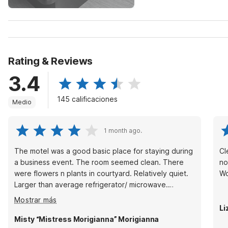
Rating & Reviews
3.4
145 calificaciones
Medio
1 month ago.
The motel was a good basic place for staying during
Cl
a business event. The room seemed clean. There
not
were flowers n plants in courtyard. Relatively quiet.
Wo
Larger than average refrigerator/ microwave.
Problems- no ice (broken). There was a ball of some
Mostrar más
unidentifiable something in the coffee pot water
Li
section-growing.
Misty “Mistress Morigianna” Morigianna