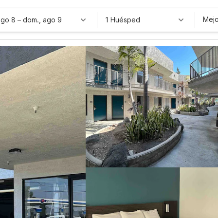
Mejo
ago 8
–
dom., ago 9
1 Huésped