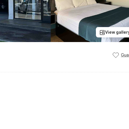
View galler
Gua