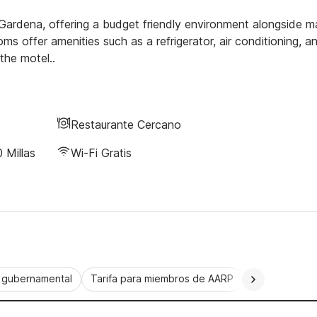
ng Gardena, offering a budget friendly environment alongside 
s offer amenities such as a refrigerator, air conditioning, a
the motel..
Restaurante Cercano
 Millas
Wi-Fi Gratis
a gubernamental
Tarifa para miembros de AARP
CorporatePlu