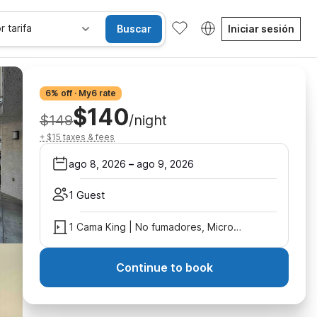
r tarifa
Buscar
Iniciar sesión
6% off · My6 rate
$140
$149
/night
+ $15 taxes & fees
ago 8, 2026
–
ago 9, 2026
1 Guest
1 Cama King | No fumadores, Microondas
Continue to book