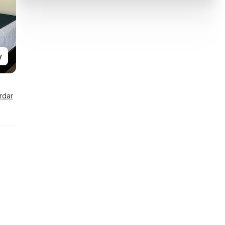
y
rdar